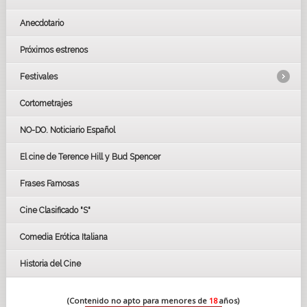
Anecdotario
Próximos estrenos
Festivales
Cortometrajes
LOS OSCARS
GOYAS
NO-DO. Noticiario Español
CÉSAR
El cine de Terence Hill y Bud Spencer
BAFTA
FESTIVAL DE HUELVA 2019
Frases Famosas
FESTIVAL DE CINE DE SEVILLA 2019
Cine Clasificado "S"
Comedia Erótica Italiana
Historia del Cine
(Contenido no apto para menores de
18
años)