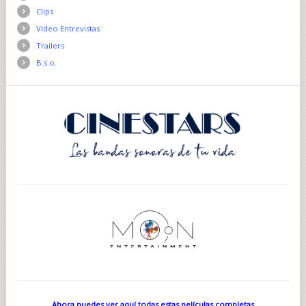
Clips
Vídeo Entrevistas
Trailers
B.s.o.
Ahora puedes ver aquí todas estas películas completas