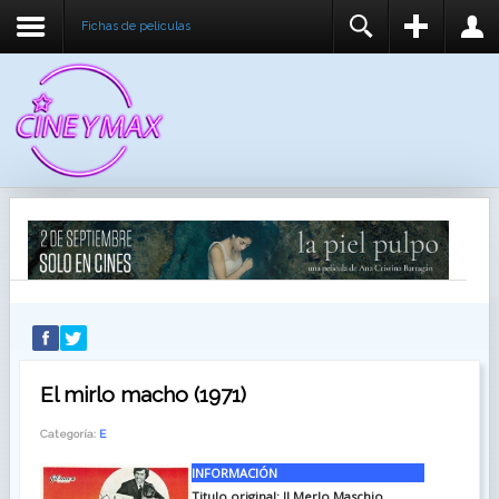
Fichas de peliculas
REGISTER
LOGIN
You need to enable user registration from User
USUARIO
Manager/Options in the backend of Joomla before
this module will activate.
CONTRASEÑA
RECUÉRDEME
IDENTIFICARSE
¿Recordar usuario?
¿Recordar contraseña?
El mirlo macho (1971)
Categoría:
E
INFORMACIÓN
Titulo original: Il Merlo Maschio