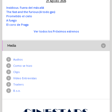
21 Agosto 2026
Insidious. Fuera del más allá
The fast and the furious (A todo gas)
Prometido el cielo
A fuego
El coro de Praga
Ver todos los Próximos estrenos
Media
Audios
Como se hizo
Clips
Vídeo Entrevistas
Trailers
B.s.o.