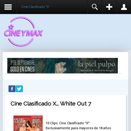
Cine Clasificado "S"
REGISTER
LOGIN
You need to enable user registration from User
USUARIO
Manager/Options in the backend of Joomla before
this module will activate.
CONTRASEÑA
RECUÉRDEME
IDENTIFICARSE
¿Recordar usuario?
¿Recordar contraseña?
Cine Clasificado X... White Out 7
10 Clips. Cine Clasificado "X"
Exclusivamente para mayores de 18 años