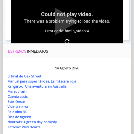
Could not play video.
There was a problem trying to load the video.
Error code: html5_video:4
ESTRENOS
INMEDIATOS
14 Agosto 2026
El final de Oak Street
Manual para superhéroes. La máscara roja
Kangaroo. Una aventura en Australia
Marsupilami
Cuenta atrás
Este-Oeste
Vivir la tierra
Palestina 36
Días de agosto
Nimrods: A green day comedy
Katseye: Wild Hearts