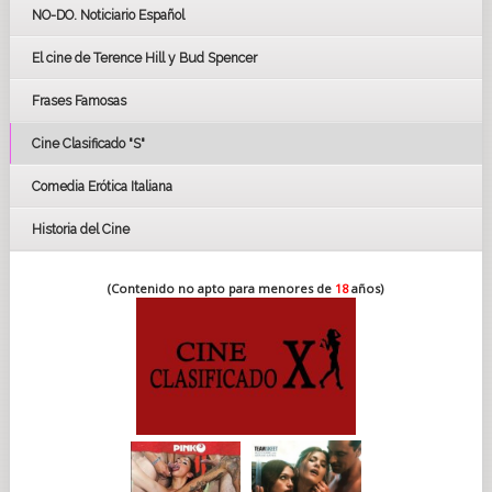
GOYAS
NO-DO. Noticiario Español
CÉSAR
El cine de Terence Hill y Bud Spencer
BAFTA
FESTIVAL DE HUELVA 2019
Frases Famosas
FESTIVAL DE CINE DE SEVILLA 2019
Cine Clasificado "S"
Comedia Erótica Italiana
Historia del Cine
(Contenido no apto para menores de
18
años)