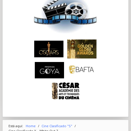
Está aquí:
Home
/
Cine Clasificado "S"
/
Cine Clasificado X... White Out 7