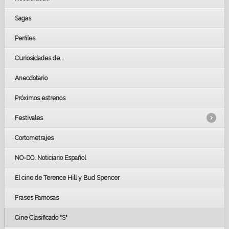
Sagas
Perfiles
Curiosidades de...
Anecdotario
Próximos estrenos
Festivales
Cortometrajes
LOS OSCARS
GOYAS
NO-DO. Noticiario Español
CÉSAR
El cine de Terence Hill y Bud Spencer
BAFTA
FESTIVAL DE HUELVA 2019
Frases Famosas
FESTIVAL DE CINE DE SEVILLA 2019
Cine Clasificado "S"