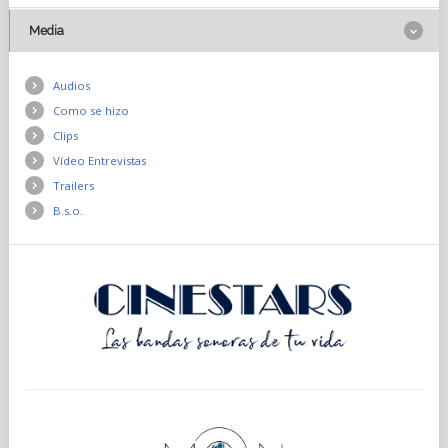
Media
Audios
Como se hizo
Clips
Vídeo Entrevistas
Trailers
B.s.o.