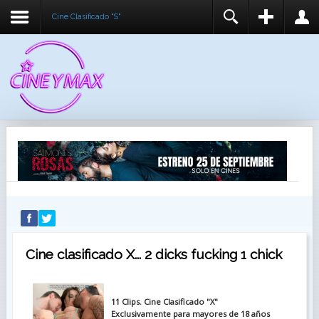
Cine Clasificado "S"
REGISTER
LOGIN
You need to enable user registration from User
USUARIO
Manager/Options in the backend of Joomla before
this module will activate.
CONTRASEÑA
RECUÉRDEME
IDENTIFICARSE
¿Recordar usuario?
¿Recordar contraseña?
Cine clasificado X... 2 dicks fucking 1 chick
11 Clips. Cine Clasificado "X"
Exclusivamente para mayores de 18 años