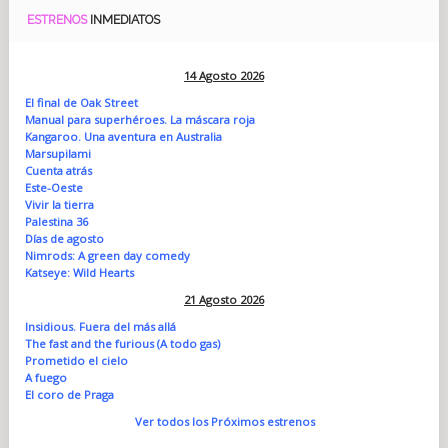
ESTRENOS
INMEDIATOS
14 Agosto 2026
El final de Oak Street
Manual para superhéroes. La máscara roja
Kangaroo. Una aventura en Australia
Marsupilami
Cuenta atrás
Este-Oeste
Vivir la tierra
Palestina 36
Días de agosto
Nimrods: A green day comedy
Katseye: Wild Hearts
21 Agosto 2026
Insidious. Fuera del más allá
The fast and the furious (A todo gas)
Prometido el cielo
A fuego
El coro de Praga
Ver todos los Próximos estrenos