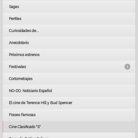
Sagas
Perfiles
Curiosidades de...
Anecdotario
Próximos estrenos
Festivales
Cortometrajes
LOS OSCARS
GOYAS
NO-DO. Noticiario Español
CÉSAR
El cine de Terence Hill y Bud Spencer
BAFTA
FESTIVAL DE HUELVA 2019
Frases Famosas
FESTIVAL DE CINE DE SEVILLA 2019
Cine Clasificado "S"