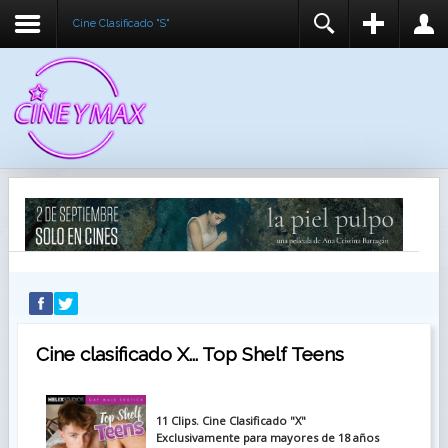
Cine Clasificado "S"
REGISTER
LOGIN
You need to enable user registration from User
USUARIO
Manager/Options in the backend of Joomla before
this module will activate.
CONTRASEÑA
RECUÉRDEME
IDENTIFICARSE
¿Recordar usuario?
¿Recordar contraseña?
Cine clasificado X... Top Shelf Teens
11 Clips. Cine Clasificado "X"
Exclusivamente para mayores de 18 años