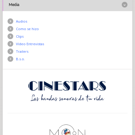
Media
Audios
Como se hizo
Clips
Vídeo Entrevistas
Trailers
B.s.o.