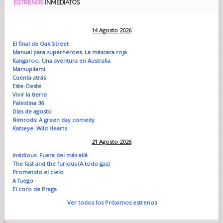
ESTRENOS
INMEDIATOS
14 Agosto 2026
El final de Oak Street
Manual para superhéroes. La máscara roja
Kangaroo. Una aventura en Australia
Marsupilami
Cuenta atrás
Este-Oeste
Vivir la tierra
Palestina 36
Días de agosto
Nimrods: A green day comedy
Katseye: Wild Hearts
21 Agosto 2026
Insidious. Fuera del más allá
The fast and the furious (A todo gas)
Prometido el cielo
A fuego
El coro de Praga
Ver todos los Próximos estrenos