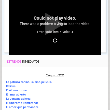
Could not play video.
There was a problem trying to load the video.
Error code: html5_video:4
Inicio
Anterior
1
2
Siguiente
Final
ESTRENOS
INMEDIATOS
7 Agosto 2026
La patrulla canina. La dino película
Italiana
El último mono
En mar abierto
La ventana abierta
El síndrome Rembrandt
El amor que permanece