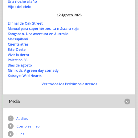
Una noche al año
Hijos del cielo
12 Agosto 2026
El final de Oak Street
Manual para superhéroes. La máscara roja
Kangaroo. Una aventura en Australia
Marsupilami
Cuenta atrás
Este-Oeste
Vivir la tierra
Palestina 36
Días de agosto
Nimrods: A green day comedy
Katseye: Wild Hearts
Ver todos los Próximos estrenos
Media
Audios
Como se hizo
Clips