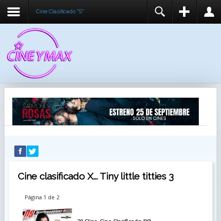
Cine Clasificado "S"
REGISTER
LOGIN
You need to enable user registration from User
USUARIO
Manager/Options in the backend of Joomla before
this module will activate.
CONTRASEÑA
RECUÉRDEME
IDENTIFICARSE
¿Recordar usuario?
¿Recordar contraseña?
Cine clasificado X... Tiny little titties 3
Página 1 de 2