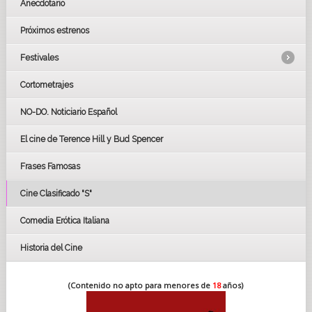
Anecdotario
Próximos estrenos
Festivales
Cortometrajes
LOS OSCARS
GOYAS
NO-DO. Noticiario Español
CÉSAR
El cine de Terence Hill y Bud Spencer
BAFTA
FESTIVAL DE HUELVA 2019
Frases Famosas
FESTIVAL DE CINE DE SEVILLA 2019
Cine Clasificado "S"
Comedia Erótica Italiana
Historia del Cine
(Contenido no apto para menores de
18
años)