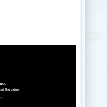
.
deo.
ad the video.
:4