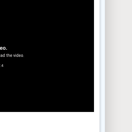
deo.
ad the video.
:4