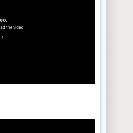
deo.
ad the video.
:4