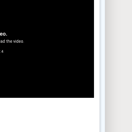
deo.
ad the video.
:4