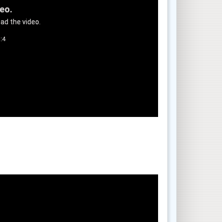
deo.
ad the video.
:4