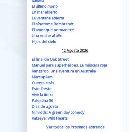
Italiana
El último mono
En mar abierto
La ventana abierta
El síndrome Rembrandt
El amor que permanece
Una noche al año
Hijos del cielo
12 Agosto 2026
El final de Oak Street
Manual para superhéroes. La máscara roja
Kangaroo. Una aventura en Australia
Marsupilami
Cuenta atrás
Este-Oeste
Vivir la tierra
Palestina 36
Días de agosto
Nimrods: A green day comedy
Katseye: Wild Hearts
Ver todos los Próximos estrenos