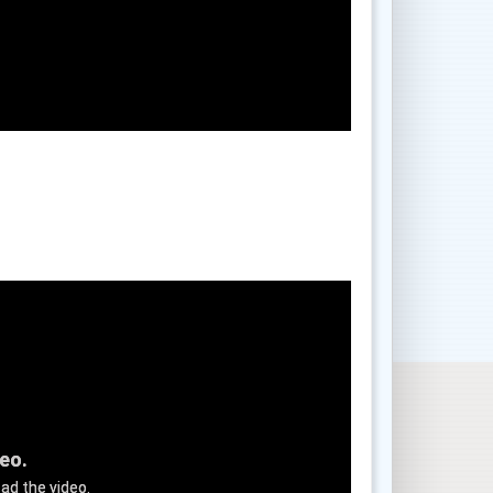
deo.
ad the video.