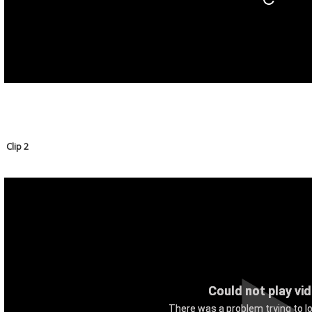
Clip 2
Could not play vi
There was a problem trying to lo