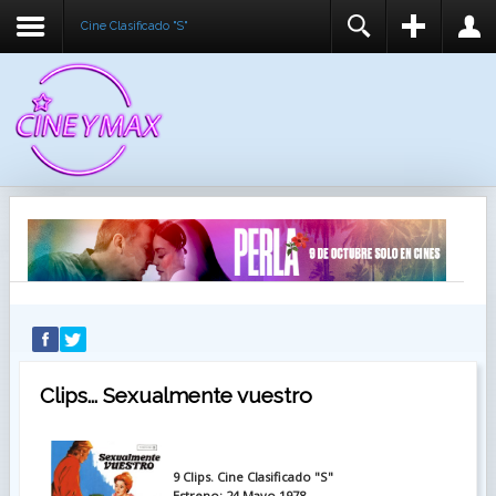
Cine Clasificado "S"
REGISTER
LOGIN
You need to enable user registration from User
USUARIO
Manager/Options in the backend of Joomla before
this module will activate.
CONTRASEÑA
RECUÉRDEME
IDENTIFICARSE
¿Recordar usuario?
¿Recordar contraseña?
Clips... Sexualmente vuestro
9 Clips. Cine Clasificado "S"
Estreno: 24 Mayo 1978