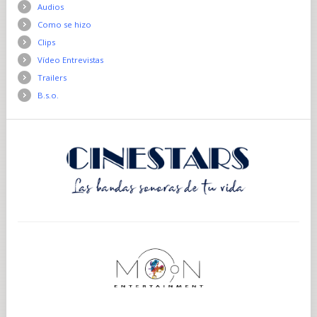
Audios
Como se hizo
Clips
Vídeo Entrevistas
Trailers
B.s.o.