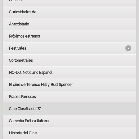
Curiosidades de...
Anecdotario
Próximos estrenos
Festivales
Cortometrajes
LOS OSCARS
GOYAS
NO-DO. Noticiario Español
CÉSAR
El cine de Terence Hill y Bud Spencer
BAFTA
FESTIVAL DE HUELVA 2019
Frases Famosas
FESTIVAL DE CINE DE SEVILLA 2019
Cine Clasificado "S"
Comedia Erótica Italiana
Historia del Cine