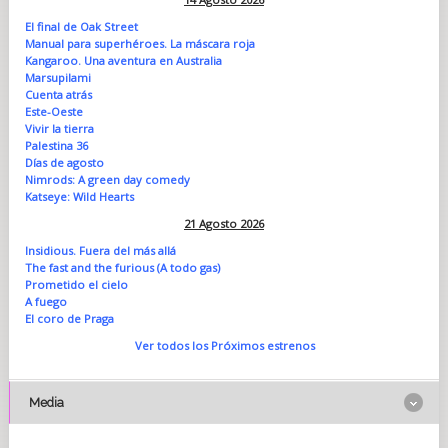
El final de Oak Street
Manual para superhéroes. La máscara roja
Kangaroo. Una aventura en Australia
Marsupilami
Cuenta atrás
Este-Oeste
Vivir la tierra
Palestina 36
Días de agosto
Nimrods: A green day comedy
Katseye: Wild Hearts
21 Agosto 2026
Insidious. Fuera del más allá
The fast and the furious (A todo gas)
Prometido el cielo
A fuego
El coro de Praga
Ver todos los Próximos estrenos
Media