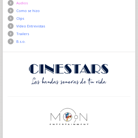
Audios
Como se hizo
Clips
Vídeo Entrevistas
Trailers
B.s.o.