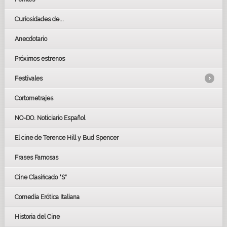
Curiosidades de...
Anecdotario
Próximos estrenos
Festivales
Cortometrajes
LOS OSCARS
GOYAS
NO-DO. Noticiario Español
CÉSAR
El cine de Terence Hill y Bud Spencer
BAFTA
FESTIVAL DE HUELVA 2019
Frases Famosas
FESTIVAL DE CINE DE SEVILLA 2019
Cine Clasificado "S"
Comedia Erótica Italiana
Historia del Cine