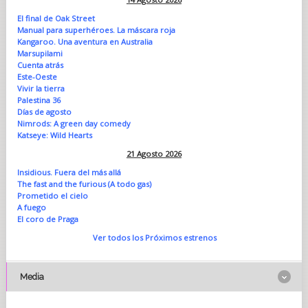
El final de Oak Street
Manual para superhéroes. La máscara roja
Kangaroo. Una aventura en Australia
Marsupilami
Cuenta atrás
Este-Oeste
Vivir la tierra
Palestina 36
Días de agosto
Nimrods: A green day comedy
Katseye: Wild Hearts
21 Agosto 2026
Insidious. Fuera del más allá
The fast and the furious (A todo gas)
Prometido el cielo
A fuego
El coro de Praga
Ver todos los Próximos estrenos
Media