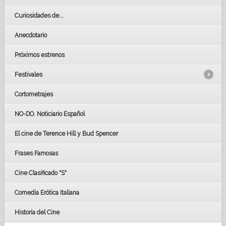
Curiosidades de...
Anecdotario
Próximos estrenos
Festivales
Cortometrajes
LOS OSCARS
GOYAS
NO-DO. Noticiario Español
CÉSAR
El cine de Terence Hill y Bud Spencer
BAFTA
FESTIVAL DE HUELVA 2019
Frases Famosas
FESTIVAL DE CINE DE SEVILLA 2019
Cine Clasificado "S"
Comedia Erótica Italiana
Historia del Cine