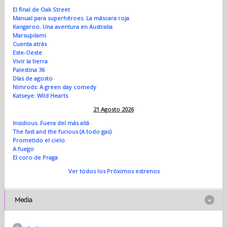
El final de Oak Street
Manual para superhéroes. La máscara roja
Kangaroo. Una aventura en Australia
Marsupilami
Cuenta atrás
Este-Oeste
Vivir la tierra
Palestina 36
Días de agosto
Nimrods: A green day comedy
Katseye: Wild Hearts
21 Agosto 2026
Insidious. Fuera del más allá
The fast and the furious (A todo gas)
Prometido el cielo
A fuego
El coro de Praga
Ver todos los Próximos estrenos
Media