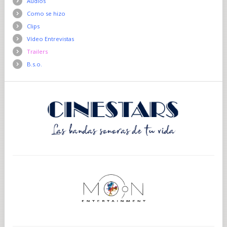
Audios
Como se hizo
Clips
Vídeo Entrevistas
Trailers
B.s.o.