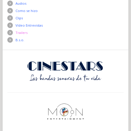
Audios
Como se hizo
Clips
Vídeo Entrevistas
Trailers
B.s.o.