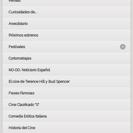
Perfiles
Curiosidades de...
Anecdotario
Próximos estrenos
Festivales
Cortometrajes
LOS OSCARS
GOYAS
NO-DO. Noticiario Español
CÉSAR
El cine de Terence Hill y Bud Spencer
BAFTA
FESTIVAL DE HUELVA 2019
Frases Famosas
FESTIVAL DE CINE DE SEVILLA 2019
Cine Clasificado "S"
Comedia Erótica Italiana
Historia del Cine