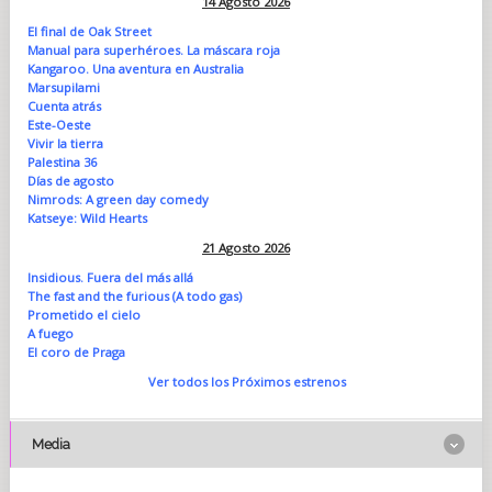
14 Agosto 2026
El final de Oak Street
Manual para superhéroes. La máscara roja
Kangaroo. Una aventura en Australia
Marsupilami
Cuenta atrás
Este-Oeste
Vivir la tierra
Palestina 36
Días de agosto
Nimrods: A green day comedy
Katseye: Wild Hearts
21 Agosto 2026
Insidious. Fuera del más allá
The fast and the furious (A todo gas)
Prometido el cielo
A fuego
El coro de Praga
Ver todos los Próximos estrenos
Media