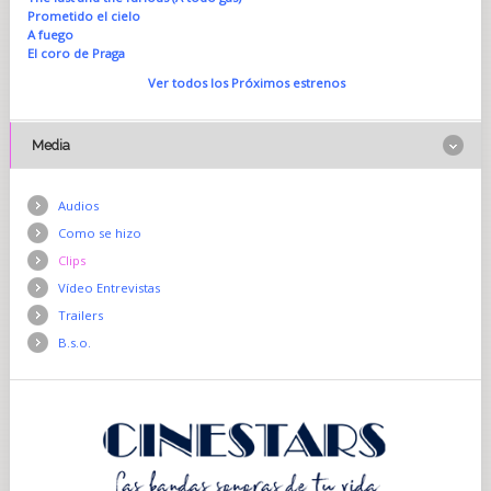
Prometido el cielo
A fuego
El coro de Praga
Ver todos los Próximos estrenos
Media
Audios
Como se hizo
Clips
Vídeo Entrevistas
Trailers
B.s.o.