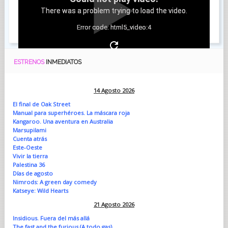
There was a problem trying to load the video.
Error code: html5_video:4
ESTRENOS
INMEDIATOS
14 Agosto 2026
El final de Oak Street
Manual para superhéroes. La máscara roja
Kangaroo. Una aventura en Australia
Marsupilami
Cuenta atrás
Este-Oeste
Vivir la tierra
Palestina 36
Días de agosto
Nimrods: A green day comedy
Katseye: Wild Hearts
21 Agosto 2026
Insidious. Fuera del más allá
The fast and the furious (A todo gas)