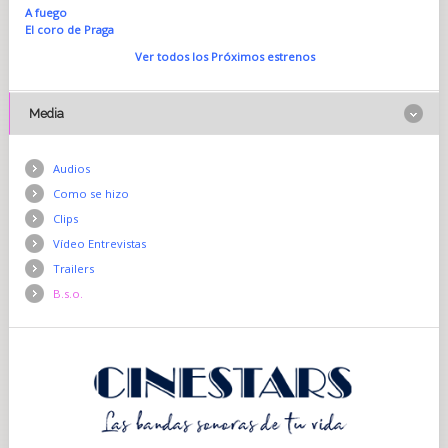
A fuego
El coro de Praga
Ver todos los Próximos estrenos
Media
Audios
Como se hizo
Clips
Vídeo Entrevistas
Trailers
B.s.o.