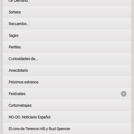
On Demand
Sorteos
Recuerdos...
Sagas
Perfiles
Curiosidades de...
Anecdotario
Próximos estrenos
Festivales
Cortometrajes
LOS OSCARS
GOYAS
NO-DO. Noticiario Español
CÉSAR
El cine de Terence Hill y Bud Spencer
BAFTA