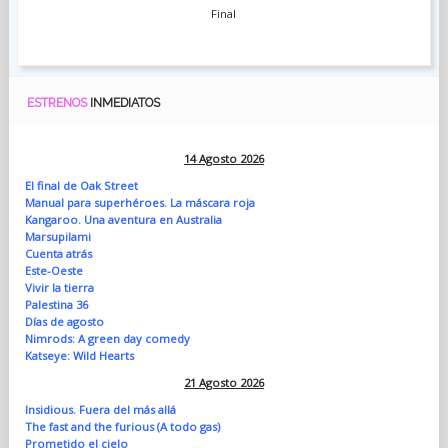
Final
ESTRENOS
INMEDIATOS
14 Agosto 2026
El final de Oak Street
Manual para superhéroes. La máscara roja
Kangaroo. Una aventura en Australia
Marsupilami
Cuenta atrás
Este-Oeste
Vivir la tierra
Palestina 36
Días de agosto
Nimrods: A green day comedy
Katseye: Wild Hearts
21 Agosto 2026
Insidious. Fuera del más allá
The fast and the furious (A todo gas)
Prometido el cielo