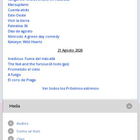
Marsupilami
Cuenta atrás
Este-Oeste
Vivir la tierra
Palestina 36
Días de agosto
Nimrods: A green day comedy
Katseye: Wild Hearts
21 Agosto 2026
Insidious. Fuera del más allá
The fast and the furious (A todo gas)
Prometido el cielo
A fuego
El coro de Praga
Ver todos los Próximos estrenos
Media
Audios
Como se hizo
Clips