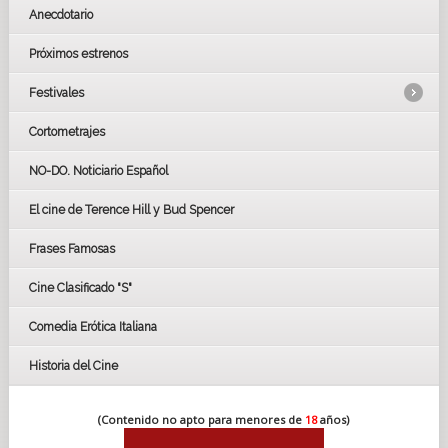
Anecdotario
Próximos estrenos
Festivales
Cortometrajes
LOS OSCARS
GOYAS
NO-DO. Noticiario Español
CÉSAR
El cine de Terence Hill y Bud Spencer
BAFTA
FESTIVAL DE HUELVA 2019
Frases Famosas
FESTIVAL DE CINE DE SEVILLA 2019
Cine Clasificado "S"
Comedia Erótica Italiana
Historia del Cine
(Contenido no apto para menores de
18
años)