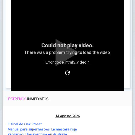
Could not play video.
There was a problem trying to load the video.
Error code: html5_video:4
Toda la información de la película la encuentras
AQUÍ
.
ESTRENOS
INMEDIATOS
14 Agosto 2026
El final de Oak Street
Manual para superhéroes. La máscara roja
Kangaroo. Una aventura en Australia