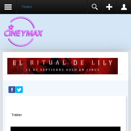
Trailers
REGISTER
LOGIN
You need to enable user registration from User
USUARIO
Manager/Options in the backend of Joomla before
this module will activate.
CONTRASEÑA
RECUÉRDEME
IDENTIFICARSE
¿Recordar usuario?
¿Recordar contraseña?
Tráiler