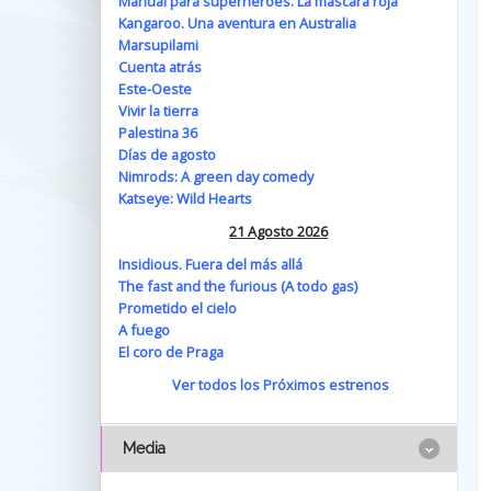
Manual para superhéroes. La máscara roja
Kangaroo. Una aventura en Australia
Marsupilami
Cuenta atrás
Este-Oeste
Vivir la tierra
Palestina 36
Días de agosto
Nimrods: A green day comedy
Katseye: Wild Hearts
21 Agosto 2026
Insidious. Fuera del más allá
The fast and the furious (A todo gas)
Prometido el cielo
A fuego
El coro de Praga
Ver todos los Próximos estrenos
Media