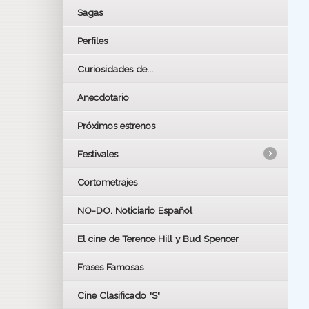
Sagas
Perfiles
Curiosidades de...
Anecdotario
Próximos estrenos
Festivales
Cortometrajes
LOS OSCARS
GOYAS
NO-DO. Noticiario Español
CÉSAR
El cine de Terence Hill y Bud Spencer
BAFTA
FESTIVAL DE HUELVA 2019
Frases Famosas
FESTIVAL DE CINE DE SEVILLA 2019
Cine Clasificado "S"