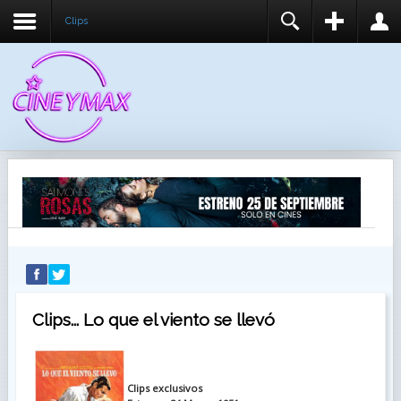
Clips
REGISTER
LOGIN
You need to enable user registration from User
USUARIO
Manager/Options in the backend of Joomla before
this module will activate.
CONTRASEÑA
RECUÉRDEME
IDENTIFICARSE
¿Recordar usuario?
¿Recordar contraseña?
Clips... Lo que el viento se llevó
Clips exclusivos