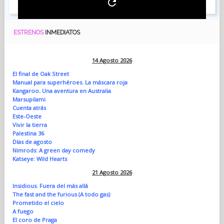
ESTRENOS
INMEDIATOS
14 Agosto 2026
El final de Oak Street
Manual para superhéroes. La máscara roja
Kangaroo. Una aventura en Australia
Marsupilami
Cuenta atrás
Este-Oeste
Vivir la tierra
Palestina 36
Días de agosto
Nimrods: A green day comedy
Katseye: Wild Hearts
21 Agosto 2026
Insidious. Fuera del más allá
The fast and the furious (A todo gas)
Prometido el cielo
A fuego
El coro de Praga