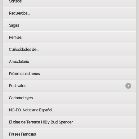
Sorteos
Recuerdos...
Sagas
Perfiles
Curiosidades de...
Anecdotario
Próximos estrenos
Festivales
Cortometrajes
LOS OSCARS
GOYAS
NO-DO. Noticiario Español
CÉSAR
El cine de Terence Hill y Bud Spencer
BAFTA
FESTIVAL DE HUELVA 2019
Frases Famosas
FESTIVAL DE CINE DE SEVILLA 2019