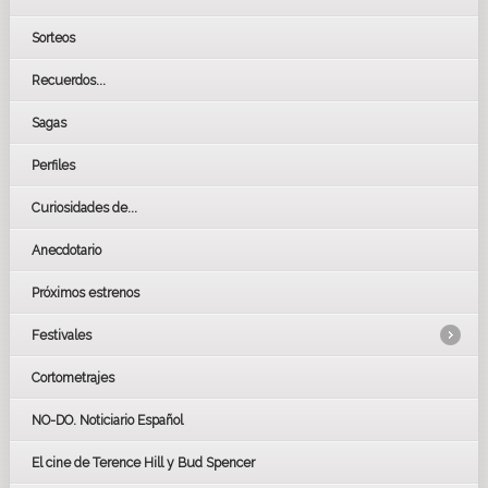
Sorteos
Recuerdos...
Sagas
Perfiles
Curiosidades de...
Anecdotario
Próximos estrenos
Festivales
Cortometrajes
LOS OSCARS
GOYAS
NO-DO. Noticiario Español
CÉSAR
El cine de Terence Hill y Bud Spencer
BAFTA