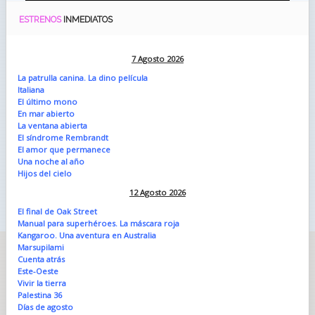
ESTRENOS
INMEDIATOS
7 Agosto 2026
La patrulla canina. La dino película
Italiana
El último mono
En mar abierto
La ventana abierta
El síndrome Rembrandt
El amor que permanece
Una noche al año
Hijos del cielo
12 Agosto 2026
El final de Oak Street
Manual para superhéroes. La máscara roja
Kangaroo. Una aventura en Australia
Marsupilami
Cuenta atrás
Este-Oeste
Vivir la tierra
Palestina 36
Días de agosto