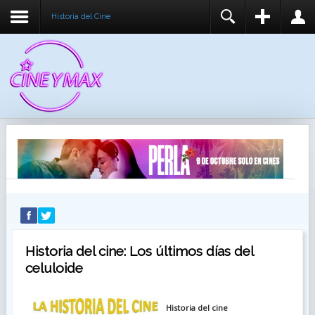
Historia del Cine
REGISTER
LOGIN
You need to enable user registration from User
USUARIO
Manager/Options in the backend of Joomla before
this module will activate.
CONTRASEÑA
RECUÉRDEME
IDENTIFICARSE
¿Recordar usuario?
¿Recordar contraseña?
Historia del cine: Los últimos días del
celuloide
Historia del cine