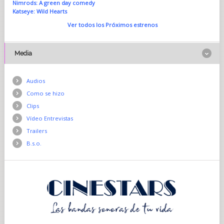
Nimrods: A green day comedy
Katseye: Wild Hearts
Ver todos los Próximos estrenos
Media
Audios
Como se hizo
Clips
Vídeo Entrevistas
Trailers
B.s.o.