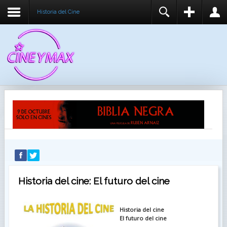
Historia del Cine
REGISTER
LOGIN
You need to enable user registration from User
USUARIO
Manager/Options in the backend of Joomla before
this module will activate.
CONTRASEÑA
RECUÉRDEME
IDENTIFICARSE
¿Recordar usuario?
¿Recordar contraseña?
Historia del cine: El futuro del cine
Historia del cine
El futuro del cine