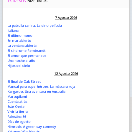
ESTRENOS
INMEDIATOS
7 Agosto 2026
La patrulla canina. La dino película
Italiana
El último mono
En mar abierto
La ventana abierta
El síndrome Rembrandt
El amor que permanece
Una noche al año
Hijos del cielo
12 Agosto 2026
El final de Oak Street
Manual para superhéroes. La máscara roja
Kangaroo. Una aventura en Australia
Marsupilami
Cuenta atrás
Este-Oeste
Vivir la tierra
Palestina 36
Días de agosto
Nimrods: A green day comedy
Katseye: Wild Hearts