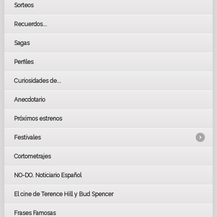
Sorteos
Recuerdos...
Sagas
Perfiles
Curiosidades de...
Anecdotario
Próximos estrenos
Festivales
Cortometrajes
LOS OSCARS
GOYAS
NO-DO. Noticiario Español
CÉSAR
El cine de Terence Hill y Bud Spencer
BAFTA
FESTIVAL DE HUELVA 2019
Frases Famosas