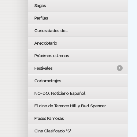
Sagas
Perfiles
Curiosidades de...
Anecdotario
Próximos estrenos
Festivales
Cortometrajes
LOS OSCARS
GOYAS
NO-DO. Noticiario Español
CÉSAR
El cine de Terence Hill y Bud Spencer
BAFTA
FESTIVAL DE HUELVA 2019
Frases Famosas
FESTIVAL DE CINE DE SEVILLA 2019
Cine Clasificado "S"