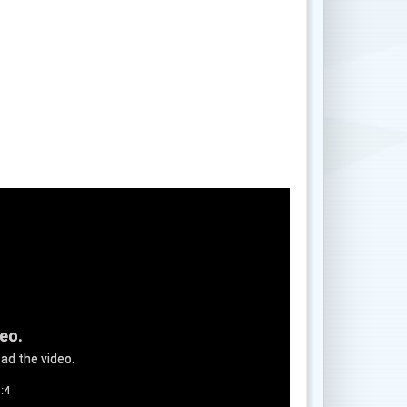
deo.
ad the video.
:4