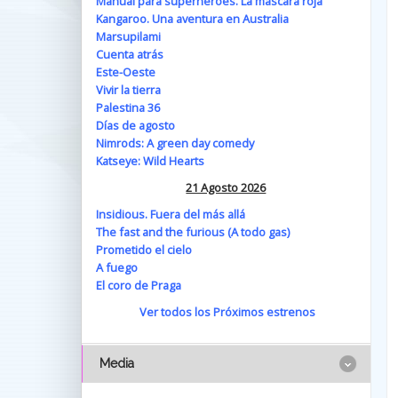
Manual para superhéroes. La máscara roja
Kangaroo. Una aventura en Australia
Marsupilami
Cuenta atrás
Este-Oeste
Vivir la tierra
Palestina 36
Días de agosto
Nimrods: A green day comedy
Katseye: Wild Hearts
21 Agosto 2026
Insidious. Fuera del más allá
The fast and the furious (A todo gas)
Prometido el cielo
A fuego
El coro de Praga
Ver todos los Próximos estrenos
Media