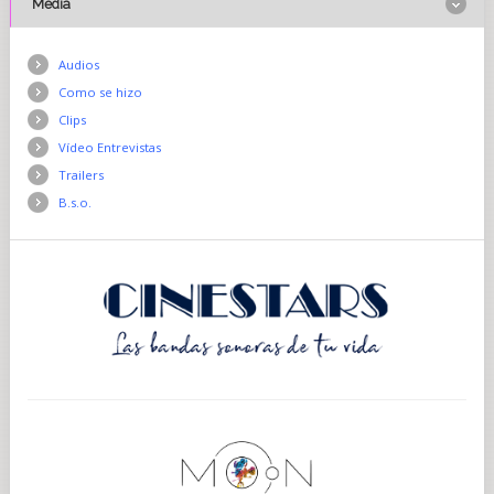
Media
Audios
Como se hizo
Clips
Vídeo Entrevistas
Trailers
B.s.o.