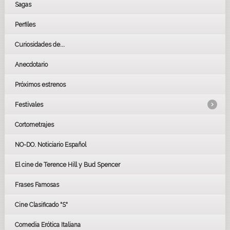
Sagas
Perfiles
Curiosidades de...
Anecdotario
Próximos estrenos
Festivales
Cortometrajes
LOS OSCARS
GOYAS
NO-DO. Noticiario Español
CÉSAR
El cine de Terence Hill y Bud Spencer
BAFTA
FESTIVAL DE HUELVA 2019
Frases Famosas
FESTIVAL DE CINE DE SEVILLA 2019
Cine Clasificado "S"
Comedia Erótica Italiana