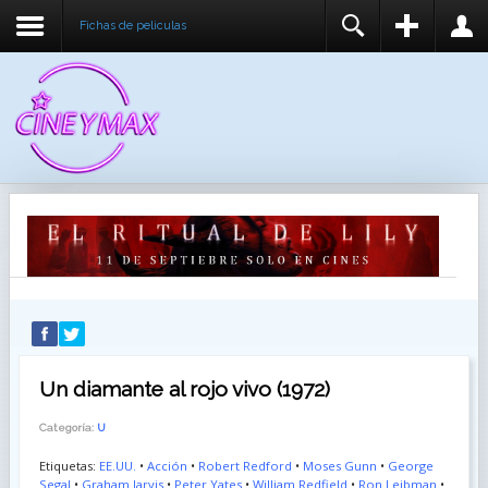
Fichas de peliculas
REGISTER
LOGIN
You need to enable user registration from User
USUARIO
Manager/Options in the backend of Joomla before
this module will activate.
CONTRASEÑA
RECUÉRDEME
IDENTIFICARSE
¿Recordar usuario?
¿Recordar contraseña?
Un diamante al rojo vivo (1972)
Categoría:
U
Etiquetas:
EE.UU.
•
Acción
•
Robert Redford
•
Moses Gunn
•
George
Segal
•
Graham Jarvis
•
Peter Yates
•
William Redfield
•
Ron Leibman
•