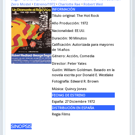
Zero Mostel
•
Estreno/1972
•
Charlotte Rae
•
Robert Weil
INFORMACIÓN
Titulo original:
The Hot Rock
Año Producción: 1972
Nacionalidad: EE.UU.
Duración:
90 Minutos
Calificación: Autorizada para mayores
de 14 años
Género: Acción, Comedia
Director: Peter Yates
Guión:
William Goldman. Basado en la
novela escrita por Donald E. Westlake
Fotografía:
Edward R. Brown
Música:
Quincy Jones
FECHAS DE ESTRENO
España:
27 Diciembre 1972
DISTRIBUCIÓN EN ESPAÑA
Regia Films
SINOPSIS