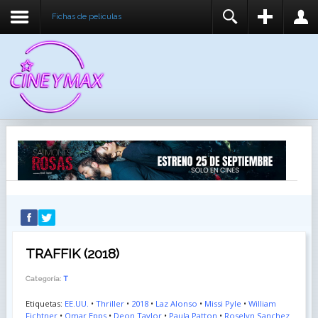
Fichas de peliculas
REGISTER
LOGIN
You need to enable user registration from User
USUARIO
Manager/Options in the backend of Joomla before
this module will activate.
CONTRASEÑA
RECUÉRDEME
IDENTIFICARSE
¿Recordar usuario?
¿Recordar contraseña?
TRAFFIK (2018)
Categoría:
T
Etiquetas:
EE.UU.
•
Thriller
•
2018
•
Laz Alonso
•
Missi Pyle
•
William
Fichtner
•
Omar Epps
•
Deon Taylor
•
Paula Patton
•
Roselyn Sanchez