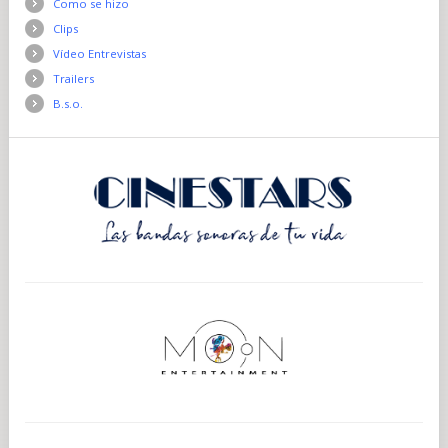
Como se hizo
Clips
Vídeo Entrevistas
Trailers
B.s.o.