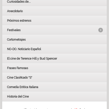
Curiosidades de...
Anecdotario
Próximos estrenos
Festivales
Cortometrajes
LOS OSCARS
GOYAS
NO-DO. Noticiario Español
CÉSAR
El cine de Terence Hill y Bud Spencer
BAFTA
FESTIVAL DE HUELVA 2019
Frases Famosas
FESTIVAL DE CINE DE SEVILLA 2019
Cine Clasificado "S"
Comedia Erótica Italiana
Historia del Cine