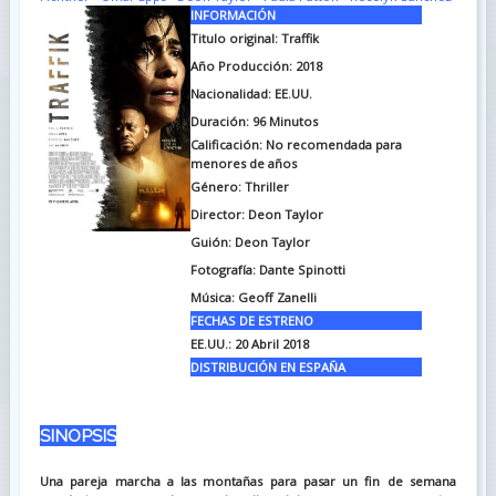
INFORMACIÓN
Titulo original:
Traffik
Año Producción: 2018
Nacionalidad: EE.UU.
Duración:
96 Minutos
Calificación: No recomendada para
menores de años
Género: Thriller
Director: Deon Taylor
Guión: Deon Taylor
Fotografía: Dante Spinotti
Música: Geoff Zanelli
FECHAS DE ESTRENO
EE.UU.: 20 Abril 2018
DISTRIBUCIÓN EN ESPAÑA
SINOPSIS
Una pareja marcha a las montañas para pasar un fin de semana