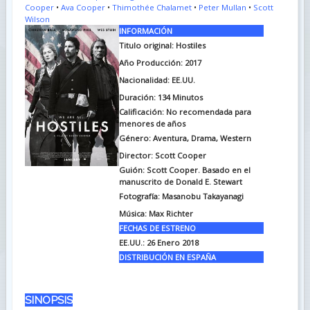
Cooper
•
Ava Cooper
•
Thimothée Chalamet
•
Peter Mullan
•
Scott
Wilson
INFORMACIÓN
Titulo original:
Hostiles
Año Producción: 2017
Nacionalidad: EE.UU.
Duración:
134 Minutos
Calificación: No recomendada para
menores de años
Género: Aventura, Drama, Western
Director: Scott Cooper
Guión:
Scott Cooper. Basado en el
manuscrito de Donald E. Stewart
Fotografía:
Masanobu Takayanagi
Música:
Max Richter
FECHAS DE ESTRENO
EE.UU.: 26 Enero 2018
DISTRIBUCIÓN EN ESPAÑA
SINOPSIS