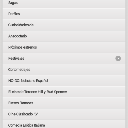
Sagas
Perfiles
Curiosidades de...
Anecdotario
Próximos estrenos
Festivales
Cortometrajes
LOS OSCARS
GOYAS
NO-DO. Noticiario Español
CÉSAR
El cine de Terence Hill y Bud Spencer
BAFTA
FESTIVAL DE HUELVA 2019
Frases Famosas
FESTIVAL DE CINE DE SEVILLA 2019
Cine Clasificado "S"
Comedia Erótica Italiana