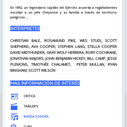
En 1892, un legendario capitán del Ejército acuerda a regañadientes
escoltar a un jefe Cheyenne y su familia a través de territorio
peligroso....
INTÉRPRETES
CHRISTIAN BALE, ROSAMUND PIKE, WES STUDI, SCOTT
SHEPHERD, AVA COOPER, STEPHEN LANG, STELLA COOPER
DAVID MIDTHUNDER, GRAY WOLF HERRERA, RORY COCHRANE,
JONATHAN MAJORS, JOHN BENJAMIN HICKEY, BILL CAMP, JESSE
PLEMONS, TIMOTHÉE CHALAMET, PETER MULLAN, RYAN
BINGHAM, SCOTT WILSON
MÁS INFORMACIÓN DE INTERÉS
CRITICA
TRÁILER'S
BANDA SONORA
CLIPS