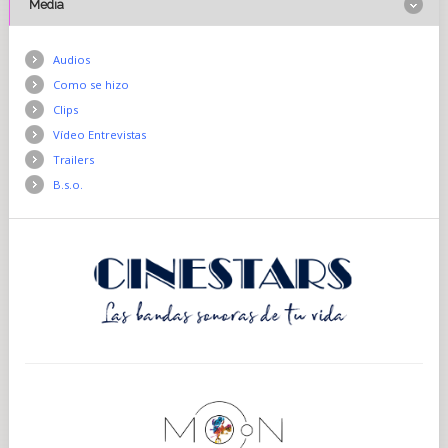
Media
Audios
Como se hizo
Clips
Vídeo Entrevistas
Trailers
B.s.o.