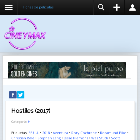
Fichas de peliculas
REGISTER
LOGIN
You need to enable user registration from User
USUARIO
Manager/Options in the backend of Joomla before
this module will activate.
CONTRASEÑA
RECUÉRDEME
IDENTIFICARSE
¿Recordar usuario?
¿Recordar contraseña?
Hostiles (2017)
Categoría:
H
Etiquetas:
EE.UU.
•
2018
•
Aventura
•
Rory Cochrane
•
Rosamund Pike
•
Christian Bale
•
Stephen Lang
•
Jesse Plemons
•
Wes Studi
•
Scott