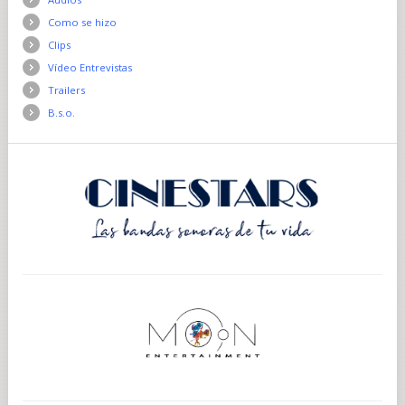
Como se hizo
Clips
Vídeo Entrevistas
Trailers
B.s.o.