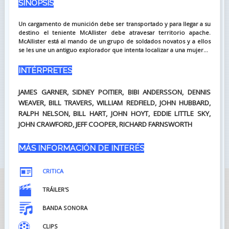
SINOPSIS
Un cargamento de munición debe ser transportado y para llegar a su
destino el teniente McAllister debe atravesar territorio apache.
McAllister está al mando de un grupo de soldados novatos y a ellos
se les une un antiguo explorador que intenta localizar a una mujer...
INTÉRPRETES
JAMES GARNER, SIDNEY POITIER, BIBI ANDERSSON, DENNIS
WEAVER, BILL TRAVERS, WILLIAM REDFIELD, JOHN HUBBARD,
RALPH NELSON, BILL HART, JOHN HOYT, EDDIE LITTLE SKY,
JOHN CRAWFORD, JEFF COOPER, RICHARD FARNSWORTH
MÁS INFORMACIÓN DE INTERÉS
CRITICA
TRÁILER'S
BANDA SONORA
CLIPS