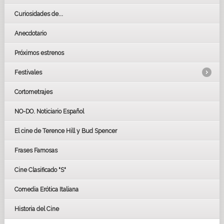
Curiosidades de...
Anecdotario
Próximos estrenos
Festivales
Cortometrajes
LOS OSCARS
GOYAS
NO-DO. Noticiario Español
CÉSAR
El cine de Terence Hill y Bud Spencer
BAFTA
FESTIVAL DE HUELVA 2019
Frases Famosas
FESTIVAL DE CINE DE SEVILLA 2019
Cine Clasificado "S"
Comedia Erótica Italiana
Historia del Cine