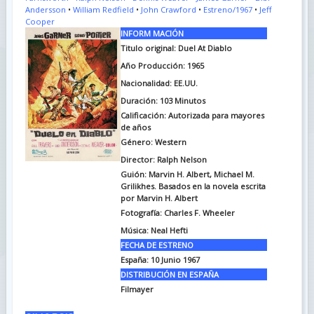
Andersson
•
William Redfield
•
John Crawford
•
Estreno/1967
•
Jeff
Cooper
INFORM MACIÓN
Titulo original: Duel At Diablo
Año Producción: 1965
Nacionalidad: EE.UU.
Duración: 103
Minutos
Calificación: Autorizada para mayores
de años
Género: Western
Director: Ralph Nelson
Guión: Marvin H. Albert, Michael M.
Grilikhes. Basados en la novela escrita
por Marvin H. Albert
Fotografía: Charles F. Wheeler
Música: Neal Hefti
FECHA DE ESTRENO
España: 10 Junio 1967
DISTRIBUCIÓN EN ESPAÑA
Filmayer