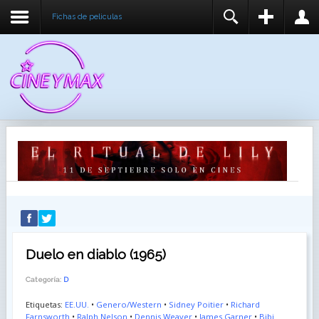
Fichas de peliculas
REGISTER
LOGIN
You need to enable user registration from User
USUARIO
Manager/Options in the backend of Joomla before
this module will activate.
CONTRASEÑA
RECUÉRDEME
IDENTIFICARSE
¿Recordar usuario?
¿Recordar contraseña?
Duelo en diablo (1965)
Categoría:
D
Etiquetas:
EE.UU.
•
Genero/Western
•
Sidney Poitier
•
Richard
Farnsworth
•
Ralph Nelson
•
Dennis Weaver
•
James Garner
•
Bibi