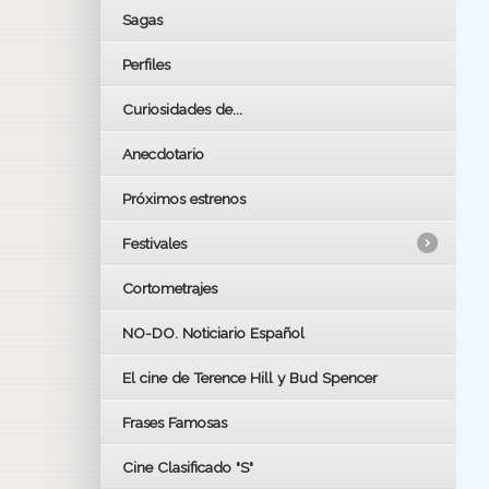
Sagas
Perfiles
Curiosidades de...
Anecdotario
Próximos estrenos
Festivales
Cortometrajes
LOS OSCARS
GOYAS
NO-DO. Noticiario Español
CÉSAR
El cine de Terence Hill y Bud Spencer
BAFTA
FESTIVAL DE HUELVA 2019
Frases Famosas
FESTIVAL DE CINE DE SEVILLA 2019
Cine Clasificado "S"