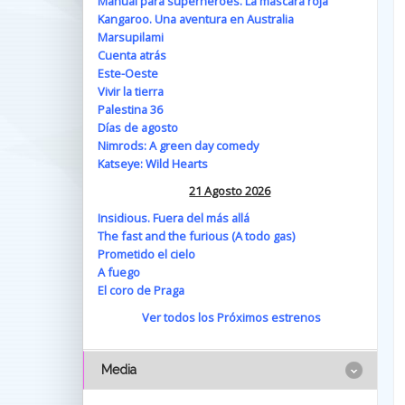
Manual para superhéroes. La máscara roja
Kangaroo. Una aventura en Australia
Marsupilami
Cuenta atrás
Este-Oeste
Vivir la tierra
Palestina 36
Días de agosto
Nimrods: A green day comedy
Katseye: Wild Hearts
21 Agosto 2026
Insidious. Fuera del más allá
The fast and the furious (A todo gas)
Prometido el cielo
A fuego
El coro de Praga
Ver todos los Próximos estrenos
Media