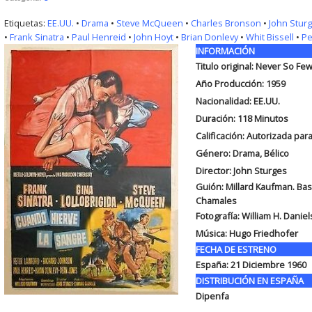
Etiquetas:
EE.UU.
•
Drama
•
Steve McQueen
•
Charles Bronson
•
John Stur
•
Frank Sinatra
•
Paul Henreid
•
John Hoyt
•
Brian Donlevy
•
Whit Bissell
•
Pe
INFORMACIÓN
Titulo original: Never So Fe
Año Producción: 1959
Nacionalidad: EE.UU.
Duración: 118
Minutos
Calificación: Autorizada pa
Género: Drama, Bélico
Director: John Sturges
Guión: Millard Kaufman. Bas
Chamales
Fotografía: William H. Daniel
Música: Hugo Friedhofer
FECHA DE ESTRENO
España: 21 Diciembre 1960
DISTRIBUCIÓN EN ESPAÑA
Dipenfa