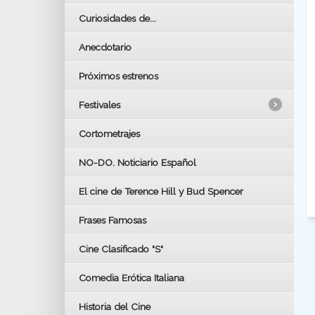
Curiosidades de...
Anecdotario
Próximos estrenos
Festivales
Cortometrajes
LOS OSCARS
GOYAS
NO-DO. Noticiario Español
CÉSAR
El cine de Terence Hill y Bud Spencer
BAFTA
FESTIVAL DE HUELVA 2019
Frases Famosas
FESTIVAL DE CINE DE SEVILLA 2019
Cine Clasificado "S"
Comedia Erótica Italiana
Historia del Cine