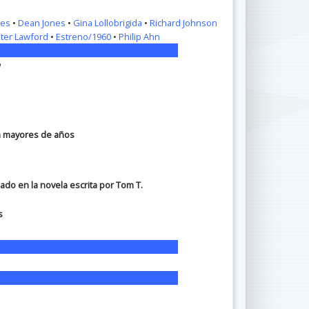
ges
•
Dean Jones
•
Gina Lollobrigida
•
Richard Johnson
ter Lawford
•
Estreno/1960
•
Philip Ahn
w
ra mayores de años
ado en la novela escrita por Tom T.
s