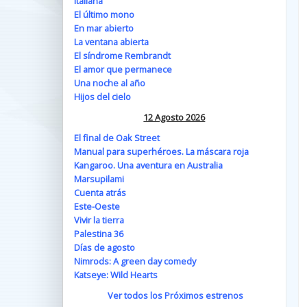
Italiana
El último mono
En mar abierto
La ventana abierta
El síndrome Rembrandt
El amor que permanece
Una noche al año
Hijos del cielo
12 Agosto 2026
El final de Oak Street
Manual para superhéroes. La máscara roja
Kangaroo. Una aventura en Australia
Marsupilami
Cuenta atrás
Este-Oeste
Vivir la tierra
Palestina 36
Días de agosto
Nimrods: A green day comedy
Katseye: Wild Hearts
Ver todos los Próximos estrenos