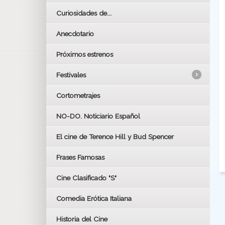
Curiosidades de...
Anecdotario
Próximos estrenos
Festivales
Cortometrajes
LOS OSCARS
GOYAS
NO-DO. Noticiario Español
CÉSAR
El cine de Terence Hill y Bud Spencer
BAFTA
FESTIVAL DE HUELVA 2019
Frases Famosas
FESTIVAL DE CINE DE SEVILLA 2019
Cine Clasificado "S"
Comedia Erótica Italiana
Historia del Cine