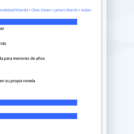
onalidad/Irlanda
•
Clive Owen
•
James Marsh
•
Aidan
cer
anda
ada para menores de años
en su propia novela