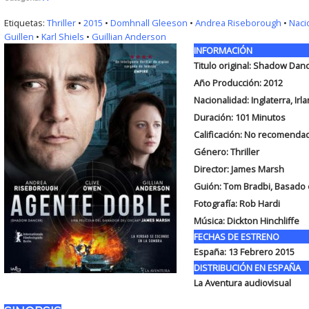
Etiquetas:
Thriller
•
2015
•
Domhnall Gleeson
•
Andrea Riseborough
•
Naci
Guillen
•
Karl Shiels
•
Guillian Anderson
INFORMACIÓN
Titulo original: Shadow Dan
Año Producción: 2012
Nacionalidad: Inglaterra, Irl
Duración: 101
Minutos
Calificación: No recomend
Género: Thriller
Director: James Marsh
Guión: Tom Bradbi, Basado 
Fotografía: Rob Hardi
Música: Dickton Hinchliffe
FECHAS DE ESTRENO
España:
13 Febrero 2015
DISTRIBUCIÓN EN ESPAÑA
La Aventura audiovisual