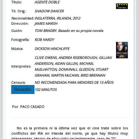
Título:
AGENTE DOBLE
Tit. Orig.:
SHADOW DANCER
Nacionalidad:
INGLATERRA, IRLANDA, 2012
Dirección:
JAMES MARSH
Guión:
TOM BRADBY. Basado en su propia novela
Fotografía:
ROB HARDY
Música
DICKSON HINCHLIFFE
CLIVE OWENS, ANDREA RISEBOROUGH, GILLIAN
ANDERSON, AIDAN GILLEN, MICHAEL
Interpretes:
McELHATTON, DOMHNALL GLEESON, STUART
GRAHAM, MARTIN McCANN, BIRD BRENNAN
Censura:
NO RECOMENDADA PARA MENORES DE 13 AÑOS
Duración:
102 MINUTOS
Por PACO CASADO
No es la primera ni la última vez que el cine trate sobre los
conflictos del IRA en Irlanda del norte, ya que hay títulos muy
interesantes, alguno de ellos visto recientemente, caso de '71'.