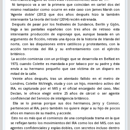
Ni tampoco va a ser la primera que coincidan en cartel dos del
mismo realizador como ocurre en este caso con James Marsh con
'Agente doble' (2012) que dos años después hizo la también
interesante 'La teoría del todo' (2014) recién estrenada.
Después de pasar por los festivales de Sundance, Berlín y Gijón,
llega a las pantallas españolas con tres años de retraso esta
interesante producción de espionaje que, aunque basada en un
argumento de ficción, retrata una época de la historia de Irlanda del
norte, con las disquisiones entre católicos y protestantes, con la
acción terrorista del IRA y su enfrentamiento con el ejército
británico.
La acción comienza con un prólogo que se desarrolla en Belfast en
1973, cuando Colette es mandada a por tabaco por su padre y ésta
envía a su hermano pequeño que cae víctima de un disparo en
mitad de la calle.
Veinte años después, tras un atentado fallido en el metro de
Londres, Colette McVeigh, viuda y con un hijo, miembro activo del
IRA, es capturada por el MI5 y el oficial encargado del caso, Mac
Declan, le ofrece elegir entre 25 años de cárcel o ser agente
confidencial del Servicio de inteligencia británico.
Ella se lo piensa porque sus dos hermanos, Jerry y Connor,
pertenecen al IRA, pero también no quiere dejar a su hijo de pocos
años en manos de su madre, y accede.
Esto no es más que el comienzo de una complicada trama en la que
se reflejan tanto los movimientos del IRA como los del MI5, con sus
agentes confidenciales y espías dobles, con secretos incluso dentro