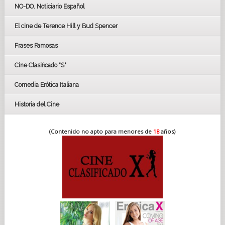
GOYAS
NO-DO. Noticiario Español
CÉSAR
El cine de Terence Hill y Bud Spencer
BAFTA
FESTIVAL DE HUELVA 2019
Frases Famosas
FESTIVAL DE CINE DE SEVILLA 2019
Cine Clasificado "S"
Comedia Erótica Italiana
Historia del Cine
(Contenido no apto para menores de
18
años)