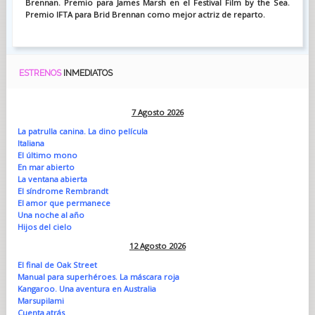
Brennan. Premio para James Marsh en el Festival Film by the Sea.
Premio IFTA para Brid Brennan como mejor actriz de reparto.
ESTRENOS
INMEDIATOS
7 Agosto 2026
La patrulla canina. La dino película
Italiana
El último mono
En mar abierto
La ventana abierta
El síndrome Rembrandt
El amor que permanece
Una noche al año
Hijos del cielo
12 Agosto 2026
El final de Oak Street
Manual para superhéroes. La máscara roja
Kangaroo. Una aventura en Australia
Marsupilami
Cuenta atrás