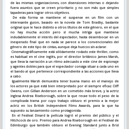
de las mismas organizaciones, con disensiones internas o dejando
fuera asuntos que se creen prioritario y no son más que simples
tapaderas para lograr otros objetivos.
De esta forma se mantiene el suspense en un film con un
interesante guion, basado en la novela de Tom Bradby, bastante
original que le hace distinto a otros títulos de este género, en el que
no hay mucha acción pero sí mucha intriga que mantiene
indudablemente el interés del espectador, hasta desembocar en un
inesperado final que en nada se parece a los convencionales del
género de este tipo de cintas, aunque deja huecos sin aclarar.
Cinematográficamente está sólidamente rodado este thriller, como
es habitual en el cine inglés, por el director británico James Marsh,
que lleva la narración a un ritmo adecuado a este cine de espionaje
y agentes dobles para que el espectador consiga situar a cada uno en
el bando al que pertenece correspondiente a las acciones que lleva
a cabo.
Igualmente Marsh demuestra tener buena mano en el manejo de
los actores ya que está bien interpretado por el siempre eficaz Cliff
Owens, con Gillian Anderson en un cometido más breve, y la actriz
inglesa Andrea Riseborough, sobre la que recae todo el peso de la
complicada trama por cuyo trabajo obtuvo el premio a la mejor
actriz en los British Independent Films Awards, para la que ha
supuesto su lanzamiento como protagonista.
En el Festival Dinard la película logró el premio del público y el
Hitchcock de oro. Premio para Andrea Riseborough en el Festival de
Edimburgo que también obtuvo el Evening Standard junto a Brid