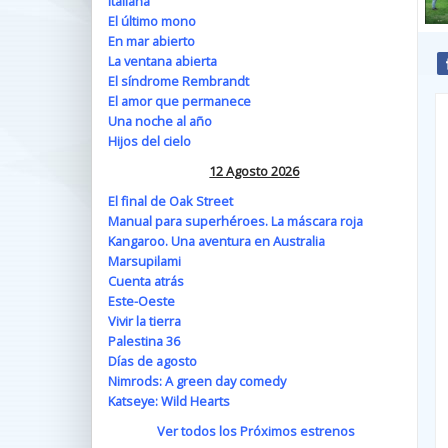
Italiana
El último mono
En mar abierto
La ventana abierta
El síndrome Rembrandt
El amor que permanece
Una noche al año
Hijos del cielo
12 Agosto 2026
El final de Oak Street
Manual para superhéroes. La máscara roja
Kangaroo. Una aventura en Australia
Marsupilami
Cuenta atrás
Este-Oeste
Vivir la tierra
Palestina 36
Días de agosto
Nimrods: A green day comedy
Katseye: Wild Hearts
Ver todos los Próximos estrenos