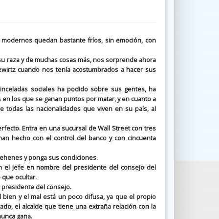
s modernos quedan bastante fríos, sin emoción, con
e su raza y de muchas cosas más, nos sorprende ahora
Gewirtz cuando nos tenía acostumbrados a hacer sus
celadas sociales ha podido sobre sus gentes, ha
ños en los que se ganan puntos por matar, y en cuanto a
 todas las nacionalidades que viven en su país, al
fecto. Entra en una sucursal de Wall Street con tres
an hecho con el control del banco y con cincuenta
 rehenes y ponga sus condiciones.
n el jefe en nombre del presidente del consejo del
 que ocultar.
l presidente del consejo.
el bien y el mal está un poco difusa, ya que el propio
ado, el alcalde que tiene una extraña relación con la
nunca gana.