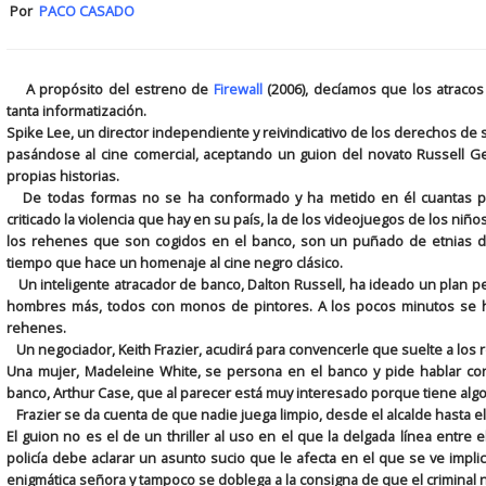
Por
PACO CASADO
A propósito del estreno de
Firewall
(2006), decíamos que los atraco
tanta informatización.
Spike Lee, un director independiente y reivindicativo de los derechos d
pasándose al cine comercial, aceptando un guion del novato Russell 
propias historias.
De todas formas no se ha conformado y ha metido en él cuantas pin
criticado la violencia que hay en su país, la de los videojuegos de los ni
los rehenes que son cogidos en el banco, son un puñado de etnias de
tiempo que hace un homenaje al cine negro clásico.
Un inteligente atracador de banco, Dalton Russell, ha ideado un plan per
hombres más, todos con monos de pintores. A los pocos minutos se h
rehenes.
Un negociador, Keith Frazier, acudirá para convencerle que suelte a los
Una mujer, Madeleine White, se persona en el banco y pide hablar co
banco, Arthur Case, que al parecer está muy interesado porque tiene algo
Frazier se da cuenta de que nadie juega limpio, desde el alcalde hasta e
El guion no es el de un thriller al uso en el que la delgada línea entre 
policía debe aclarar un asunto sucio que le afecta en el que se ve implic
enigmática señora y tampoco se doblega a la consigna de que el criminal 