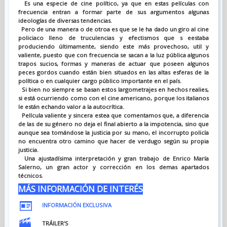
Es una especie de cine político, ya que en estas películas con
frecuencia entran a formar parte de sus argumentos algunas
ideologías de diversas tendencias.
Pero de una manera o de otroa es que se le ha dado un giro al cine
policiaco lleno de truculencias y efectismos que s eestaba
produciendo últimamente, siendo este más provechoso, util y
valiente, puesto que con frecuencia se sacan a la luz pública algunos
trapos sucios, formas y maneras de actuar que poseen algunos
peces gordos cuando están bien situados en las altas esferas de la
política o en cualquier cargo público importante en el país.
Si bien no siempre se basan estos largometrajes en hechos realies,
si está ocurriendo como con el cine americano, porque los italianos
le están echando valor a la autocrítica.
Película valiente y sincera estea que comentamos que, a diferencia
de las de su género no deja el final abierto a la impotencia, sino que
aunque sea tomándose la justicia por su mano, el incorrupto policía
no encuentra otro camino que hacer de verdugo según su propia
justicia.
Una ajustadísima interpretación y gran trabajo de Enrico María
Salerno, un gran actor y corrección en los demas apartados
técnicos.
MÁS INFORMACIÓN DE INTERÉS
INFORMACIÓN EXCLUSIVA
TRÁILER'S