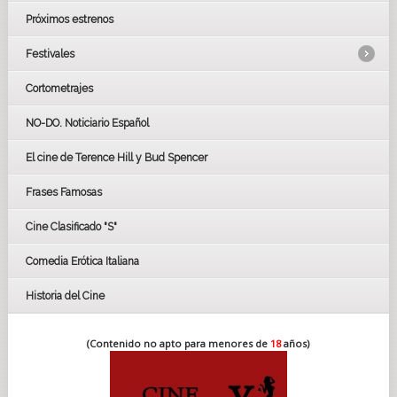
Próximos estrenos
Festivales
Cortometrajes
LOS OSCARS
GOYAS
NO-DO. Noticiario Español
CÉSAR
El cine de Terence Hill y Bud Spencer
BAFTA
FESTIVAL DE HUELVA 2019
Frases Famosas
FESTIVAL DE CINE DE SEVILLA 2019
Cine Clasificado "S"
Comedia Erótica Italiana
Historia del Cine
(Contenido no apto para menores de
18
años)