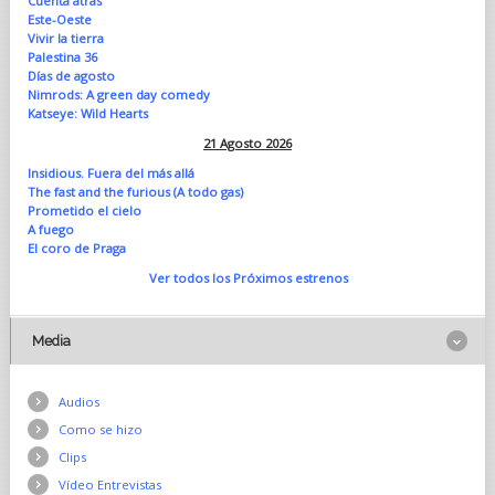
Cuenta atrás
Este-Oeste
Vivir la tierra
Palestina 36
Días de agosto
Nimrods: A green day comedy
Katseye: Wild Hearts
21 Agosto 2026
Insidious. Fuera del más allá
The fast and the furious (A todo gas)
Prometido el cielo
A fuego
El coro de Praga
Ver todos los Próximos estrenos
Media
Audios
Como se hizo
Clips
Vídeo Entrevistas