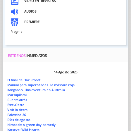
VIDEO ENTREVISTAS
AUDIOS
PREMIERE
Fragme
ESTRENOS
INMEDIATOS
14 Agosto 2026
El final de Oak Street
Manual para superhéroes. La máscara roja
Kangaroo. Una aventura en Australia
Marsupilami
Cuenta atrás
Este-Oeste
Vivir la tierra
Palestina 36
Días de agosto
Nimrods: A green day comedy
Katseye: Wild Hearts