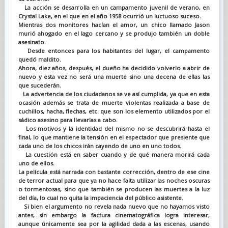
La acción se desarrolla en un campamento juvenil de verano, en
Crystal Lake, en el que en el año 1958 ocurrió un luctuoso suceso.
Mientras dos monitores hacían el amor, un chico llamado Jason
murió ahogado en el lago cercano y se produjo también un doble
asesinato.
Desde entonces para los habitantes del lugar, el campamento
quedó maldito.
Ahora, diez años, después, el dueño ha decidido volverlo a abrir de
nuevo y esta vez no será una muerte sino una decena de ellas las
que sucederán.
La advertencia de los ciudadanos se ve así cumplida, ya que en esta
ocasión además se trata de muerte violentas realizada a base de
cuchillos, hacha, flechas, etc. que son los elemento utilizados por el
sádico asesino para llevarlas a cabo.
Los motivos y la identidad del mismo no se descubrirá hasta el
final, lo que mantiene la tensión en el espectador que presiente que
cada uno de los chicos irán cayendo de uno en uno todos.
La cuestión está en saber cuando y de qué manera morirá cada
uno de ellos.
La película está narrada con bastante corrección, dentro de ese cine
de terror actual para que ya no hace falta utilizar las noches oscuras
o tormentosas, sino que también se producen las muertes a la luz
del día, lo cual no quita la impaciencia del público asistente.
Si bien el argumento no revela nada nuevo que no hayamos visto
antes, sin embargo la factura cinematográfica logra interesar,
aunque únicamente sea por la agilidad dada a las escenas, usando