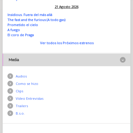
21 Agosto 2026
Insidious. Fuera del más allá
The fast and the furious (A todo gas)
Prometido el cielo
A fuego
El coro de Praga
Ver todos los Próximos estrenos
Media
Audios
Como se hizo
Clips
Vídeo Entrevistas
Trailers
B.s.o.