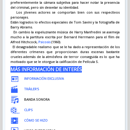
preferentemente la cámara subjetiva para hacer notar la presencia
del criminal, pero sin desvelar su identidad.
Los jóvenes actores se comportan bien con sus respectivos
personajes.
Están logrados lo efectos especiales de Tom Savini y la fotografía de
Barry Abrams.
En cambio la espeluznante música de Harry Manfredini se asemeja
mucho a la partitura escrita por Bernard Herrmann para el film de
Alfred Hitchcock,
Psicosis
(1960).
El desagradable realismo que se le ha dado a representación de los
diferentes crímenes que proporcionan duras escenas bastante
crueles además de la atmósfera de terror conseguida es lo que ha
motivado que se le otorgue la calificación de Película S.
MÁS INFORMACIÓN DE INTERÉS
INF
ORMACIÓN EXCLUSIVA
TRÁILER'S
BANDA SONORA
CLIPS
CÓMO SE HIZO