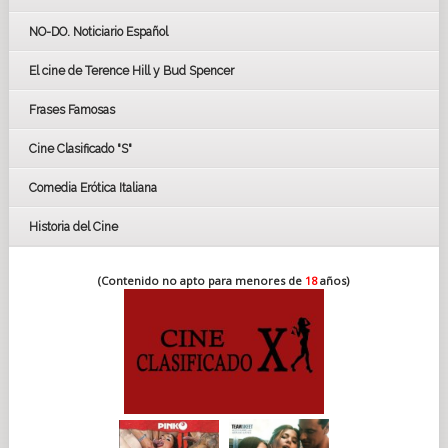
GOYAS
NO-DO. Noticiario Español
CÉSAR
El cine de Terence Hill y Bud Spencer
BAFTA
FESTIVAL DE HUELVA 2019
Frases Famosas
FESTIVAL DE CINE DE SEVILLA 2019
Cine Clasificado "S"
Comedia Erótica Italiana
Historia del Cine
(Contenido no apto para menores de
18
años)