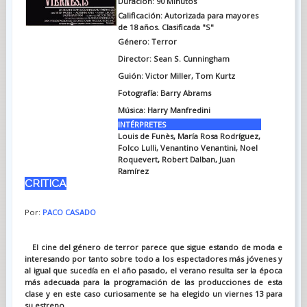
Duración: 90 Minutos
Calificación: Autorizada para mayores
de 18 años. Clasificada "S"
Género: Terror
Director: Sean S. Cunningham
Guión: Victor Miller, Tom Kurtz
Fotografía: Barry Abrams
Música: Harry Manfredini
INTÉRPRETES
Louis de Funès, María Rosa Rodríguez,
Folco Lulli, Venantino Venantini, Noel
Roquevert, Robert Dalban, Juan
Ramírez
CRITICA
Por:
PACO CASADO
El cine del género de terror parece que sigue estando de moda e
interesando por tanto sobre todo a los espectadores más jóvenes y
al igual que sucedía en el año pasado, el verano resulta ser la época
más adecuada para la programación de las producciones de esta
clase y en este caso curiosamente se ha elegido un viernes 13 para
su estreno.