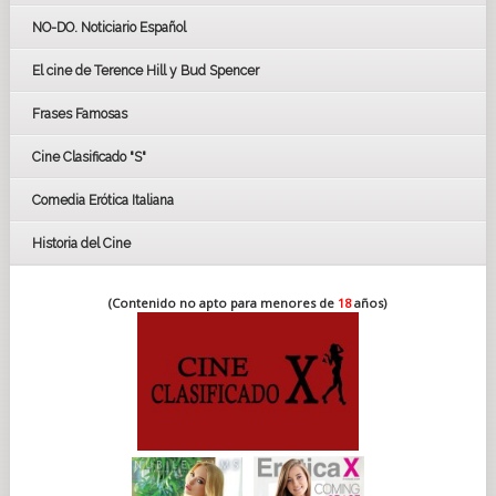
GOYAS
NO-DO. Noticiario Español
CÉSAR
El cine de Terence Hill y Bud Spencer
BAFTA
FESTIVAL DE HUELVA 2019
Frases Famosas
FESTIVAL DE CINE DE SEVILLA 2019
Cine Clasificado "S"
Comedia Erótica Italiana
Historia del Cine
(Contenido no apto para menores de
18
años)