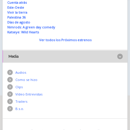
Cuenta atrás
Este-Oeste
Vivir la tierra
Palestina 36
Días de agosto
Nimrods: A green day comedy
Katseye: Wild Hearts
Ver todos los Próximos estrenos
Media
Audios
Como se hizo
Clips
Vídeo Entrevistas
Trailers
B.s.o.