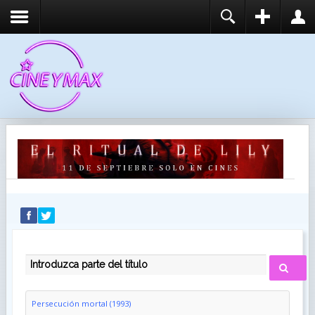
REGISTER
LOGIN
You need to enable user registration from User
USUARIO
Manager/Options in the backend of Joomla before
this module will activate.
CONTRASEÑA
RECUÉRDEME
IDENTIFICARSE
¿Recordar usuario?
¿Recordar contraseña?
INTRODUZCA PARTE DEL TÍTULO
Persecución mortal (1993)