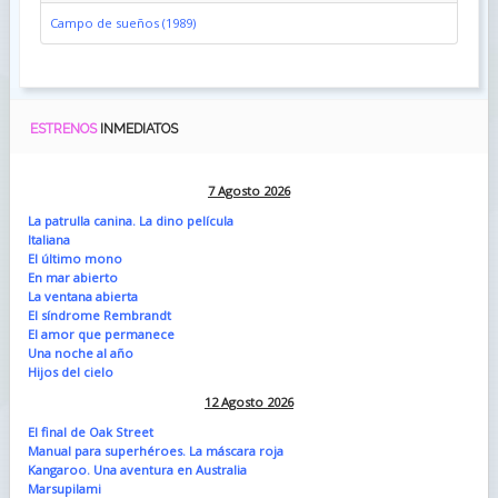
Campo de sueños (1989)
ESTRENOS
INMEDIATOS
7 Agosto 2026
La patrulla canina. La dino película
Italiana
El último mono
En mar abierto
La ventana abierta
El síndrome Rembrandt
El amor que permanece
Una noche al año
Hijos del cielo
12 Agosto 2026
El final de Oak Street
Manual para superhéroes. La máscara roja
Kangaroo. Una aventura en Australia
Marsupilami