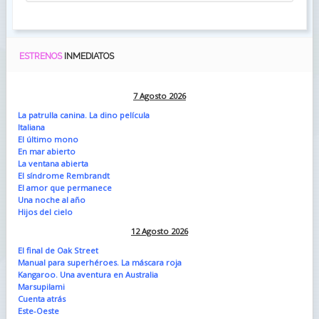
ESTRENOS
INMEDIATOS
7 Agosto 2026
La patrulla canina. La dino película
Italiana
El último mono
En mar abierto
La ventana abierta
El síndrome Rembrandt
El amor que permanece
Una noche al año
Hijos del cielo
12 Agosto 2026
El final de Oak Street
Manual para superhéroes. La máscara roja
Kangaroo. Una aventura en Australia
Marsupilami
Cuenta atrás
Este-Oeste