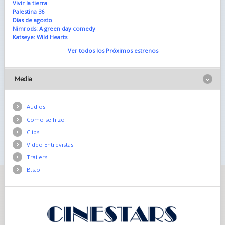
Vivir la tierra
Palestina 36
Días de agosto
Nimrods: A green day comedy
Katseye: Wild Hearts
Ver todos los Próximos estrenos
Media
Audios
Como se hizo
Clips
Vídeo Entrevistas
Trailers
B.s.o.