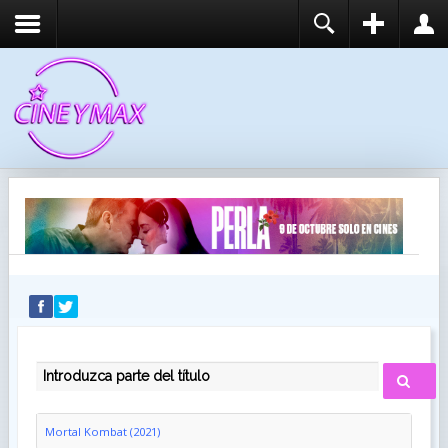
REGISTER
LOGIN
You need to enable user registration from User
USUARIO
Manager/Options in the backend of Joomla before
this module will activate.
CONTRASEÑA
RECUÉRDEME
IDENTIFICARSE
¿Recordar usuario?
¿Recordar contraseña?
INTRODUZCA PARTE DEL TÍTULO
Mortal Kombat (2021)