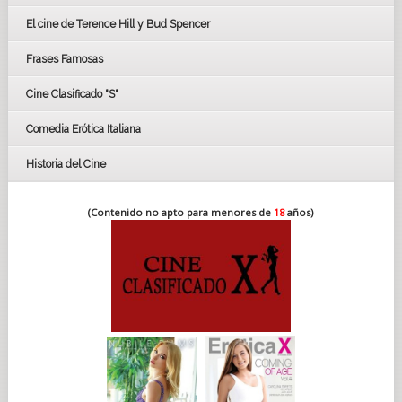
CÉSAR
El cine de Terence Hill y Bud Spencer
BAFTA
FESTIVAL DE HUELVA 2019
Frases Famosas
FESTIVAL DE CINE DE SEVILLA 2019
Cine Clasificado "S"
Comedia Erótica Italiana
Historia del Cine
(Contenido no apto para menores de
18
años)