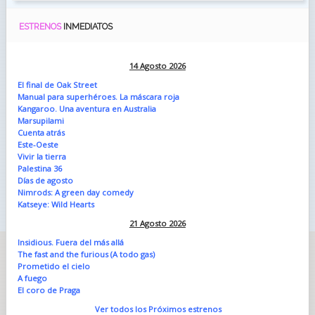
ESTRENOS
INMEDIATOS
14 Agosto 2026
El final de Oak Street
Manual para superhéroes. La máscara roja
Kangaroo. Una aventura en Australia
Marsupilami
Cuenta atrás
Este-Oeste
Vivir la tierra
Palestina 36
Días de agosto
Nimrods: A green day comedy
Katseye: Wild Hearts
21 Agosto 2026
Insidious. Fuera del más allá
The fast and the furious (A todo gas)
Prometido el cielo
A fuego
El coro de Praga
Ver todos los Próximos estrenos