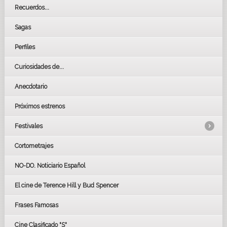
Recuerdos...
Sagas
Perfiles
Curiosidades de...
Anecdotario
Próximos estrenos
Festivales
Cortometrajes
LOS OSCARS
GOYAS
NO-DO. Noticiario Español
CÉSAR
El cine de Terence Hill y Bud Spencer
BAFTA
FESTIVAL DE HUELVA 2019
Frases Famosas
FESTIVAL DE CINE DE SEVILLA 2019
Cine Clasificado "S"