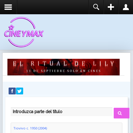
REGISTER
LOGIN
You need to enable user registration from User
USUARIO
Manager/Options in the backend of Joomla before
this module will activate.
CONTRASEÑA
RECUÉRDEME
IDENTIFICARSE
¿Recordar usuario?
¿Recordar contraseña?
INTRODUZCA PARTE DEL TÍTULO
Tiovivo c. 1950 (2004)