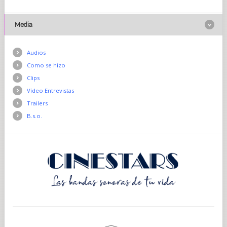
Media
Audios
Como se hizo
Clips
Vídeo Entrevistas
Trailers
B.s.o.