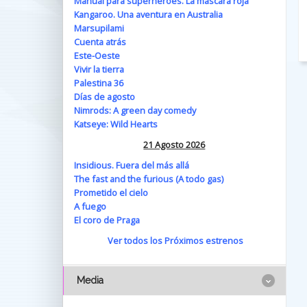
Manual para superhéroes. La máscara roja
Kangaroo. Una aventura en Australia
Marsupilami
Cuenta atrás
Este-Oeste
Vivir la tierra
Palestina 36
Días de agosto
Nimrods: A green day comedy
Katseye: Wild Hearts
21 Agosto 2026
Insidious. Fuera del más allá
The fast and the furious (A todo gas)
Prometido el cielo
A fuego
El coro de Praga
Ver todos los Próximos estrenos
Media