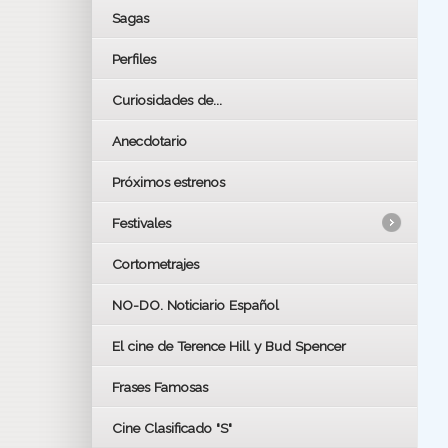
Sagas
Perfiles
Curiosidades de...
Anecdotario
Próximos estrenos
Festivales
Cortometrajes
LOS OSCARS
GOYAS
NO-DO. Noticiario Español
CÉSAR
El cine de Terence Hill y Bud Spencer
BAFTA
FESTIVAL DE HUELVA 2019
Frases Famosas
FESTIVAL DE CINE DE SEVILLA 2019
Cine Clasificado "S"