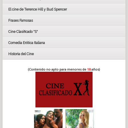
CÉSAR
El cine de Terence Hill y Bud Spencer
BAFTA
FESTIVAL DE HUELVA 2019
Frases Famosas
FESTIVAL DE CINE DE SEVILLA 2019
Cine Clasificado "S"
Comedia Erótica Italiana
Historia del Cine
(Contenido no apto para menores de
18
años)