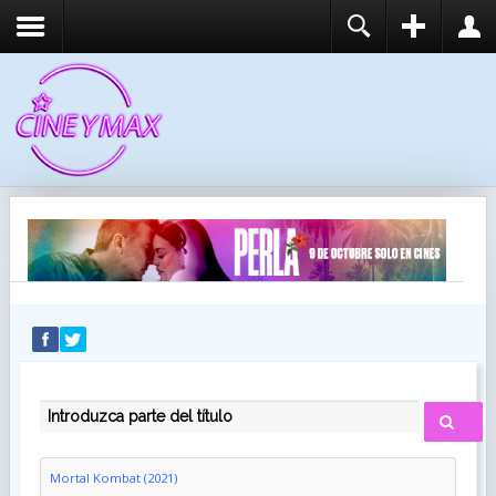
REGISTER
LOGIN
You need to enable user registration from User
USUARIO
Manager/Options in the backend of Joomla before
this module will activate.
CONTRASEÑA
RECUÉRDEME
IDENTIFICARSE
¿Recordar usuario?
¿Recordar contraseña?
INTRODUZCA PARTE DEL TÍTULO
Mortal Kombat (2021)