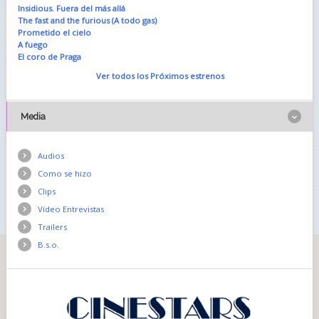
Insidious. Fuera del más allá
The fast and the furious (A todo gas)
Prometido el cielo
A fuego
El coro de Praga
Ver todos los Próximos estrenos
Media
Audios
Como se hizo
Clips
Vídeo Entrevistas
Trailers
B.s.o.