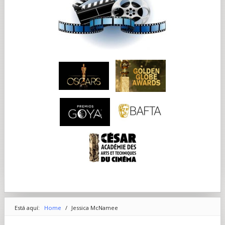
Está aquí:
Home
/
Jessica McNamee