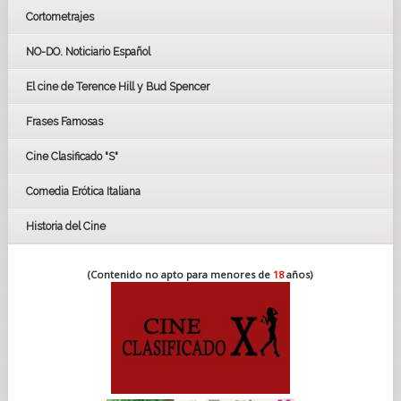
Cortometrajes
LOS OSCARS
GOYAS
NO-DO. Noticiario Español
CÉSAR
El cine de Terence Hill y Bud Spencer
BAFTA
FESTIVAL DE HUELVA 2019
Frases Famosas
FESTIVAL DE CINE DE SEVILLA 2019
Cine Clasificado "S"
Comedia Erótica Italiana
Historia del Cine
(Contenido no apto para menores de
18
años)