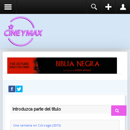
REGISTER
LOGIN
You need to enable user registration from User
USUARIO
Manager/Options in the backend of Joomla before
this module will activate.
CONTRASEÑA
RECUÉRDEME
IDENTIFICARSE
¿Recordar usuario?
¿Recordar contraseña?
INTRODUZCA PARTE DEL TÍTULO
Una semana en Córcega (2015)