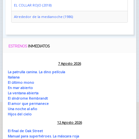
EL COLLAR ROJO (2018)
Alrededor de la medianoche (1986)
ESTRENOS
INMEDIATOS
7 Agosto 2026
La patrulla canina. La dino película
Italiana
El último mono
En mar abierto
La ventana abierta
El síndrome Rembrandt
El amor que permanece
Una noche al año
Hijos del cielo
12 Agosto 2026
El final de Oak Street
Manual para superhéroes. La máscara roja