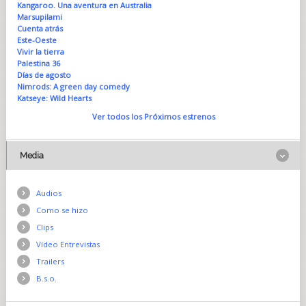
Kangaroo. Una aventura en Australia
Marsupilami
Cuenta atrás
Este-Oeste
Vivir la tierra
Palestina 36
Días de agosto
Nimrods: A green day comedy
Katseye: Wild Hearts
Ver todos los Próximos estrenos
Media
Audios
Como se hizo
Clips
Vídeo Entrevistas
Trailers
B.s.o.