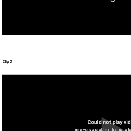
Clip 2
Could not play vi
There was a problem trying to lo