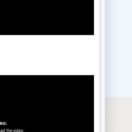
deo.
ad the video.