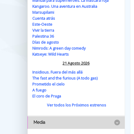
Manual para superhéroes. La máscara roja
Kangaroo. Una aventura en Australia
Marsupilami
Cuenta atrás
Este-Oeste
Vivir la tierra
Palestina 36
Días de agosto
Nimrods: A green day comedy
Katseye: Wild Hearts
21 Agosto 2026
Insidious. Fuera del más allá
The fast and the furious (A todo gas)
Prometido el cielo
A fuego
El coro de Praga
Ver todos los Próximos estrenos
Media