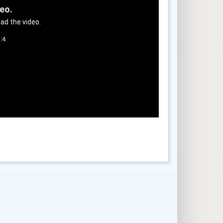
deo.
ad the video.
:4