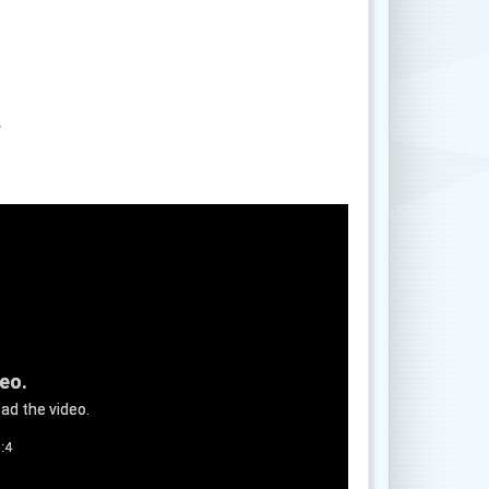
.
deo.
ad the video.
:4