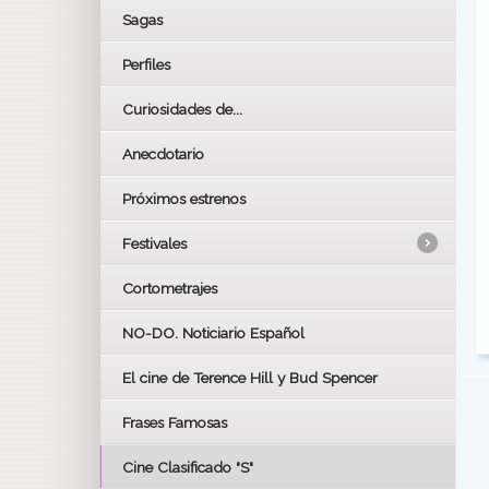
Sagas
Perfiles
Curiosidades de...
Anecdotario
Próximos estrenos
Festivales
Cortometrajes
LOS OSCARS
GOYAS
NO-DO. Noticiario Español
CÉSAR
El cine de Terence Hill y Bud Spencer
BAFTA
FESTIVAL DE HUELVA 2019
Frases Famosas
FESTIVAL DE CINE DE SEVILLA 2019
Cine Clasificado "S"