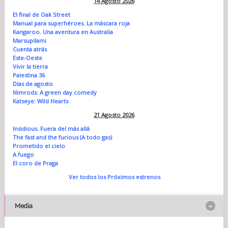
14 Agosto 2026
El final de Oak Street
Manual para superhéroes. La máscara roja
Kangaroo. Una aventura en Australia
Marsupilami
Cuenta atrás
Este-Oeste
Vivir la tierra
Palestina 36
Días de agosto
Nimrods: A green day comedy
Katseye: Wild Hearts
21 Agosto 2026
Insidious. Fuera del más allá
The fast and the furious (A todo gas)
Prometido el cielo
A fuego
El coro de Praga
Ver todos los Próximos estrenos
Media