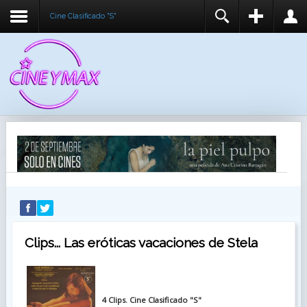
Cine Clasificado "S"
REGISTER
LOGIN
You need to enable user registration from User
USUARIO
Manager/Options in the backend of Joomla before
this module will activate.
CONTRASEÑA
RECUÉRDEME
IDENTIFICARSE
¿Recordar usuario?
¿Recordar contraseña?
Clips... Las eróticas vacaciones de Stela
4 Clips. Cine Clasificado "S"