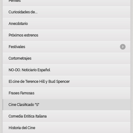
Perfiles
Curiosidades de...
Anecdotario
Próximos estrenos
Festivales
Cortometrajes
LOS OSCARS
GOYAS
NO-DO. Noticiario Español
CÉSAR
El cine de Terence Hill y Bud Spencer
BAFTA
FESTIVAL DE HUELVA 2019
Frases Famosas
FESTIVAL DE CINE DE SEVILLA 2019
Cine Clasificado "S"
Comedia Erótica Italiana
Historia del Cine