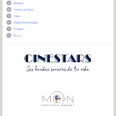
Audios
Como se hizo
Clips
Vídeo Entrevistas
Trailers
B.s.o.