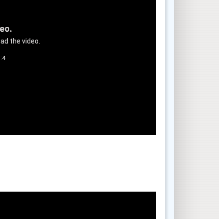
deo.
ad the video.
:4