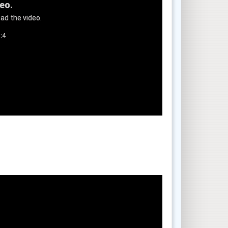
deo.
ad the video.
:4