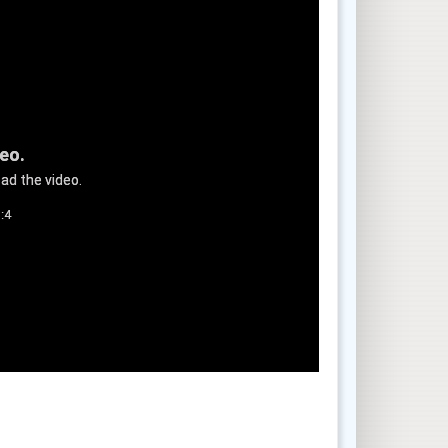
deo.
ad the video.
:4