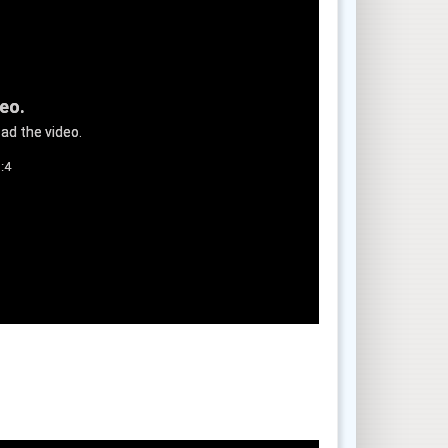
deo.
ad the video.
:4