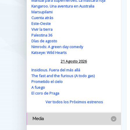
Manual para superhéroes. La máscara roja
Kangaroo. Una aventura en Australia
Marsupilami
Cuenta atrás
Este-Oeste
Vivir la tierra
Palestina 36
Días de agosto
Nimrods: A green day comedy
Katseye: Wild Hearts
21 Agosto 2026
Insidious. Fuera del más allá
The fast and the furious (A todo gas)
Prometido el cielo
A fuego
El coro de Praga
Ver todos los Próximos estrenos
Media