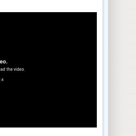
deo.
ad the video.
:4