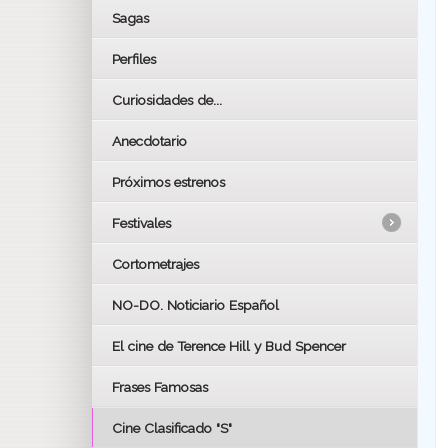
Sagas
Perfiles
Curiosidades de...
Anecdotario
Próximos estrenos
Festivales
Cortometrajes
LOS OSCARS
GOYAS
NO-DO. Noticiario Español
CÉSAR
El cine de Terence Hill y Bud Spencer
BAFTA
FESTIVAL DE HUELVA 2019
Frases Famosas
FESTIVAL DE CINE DE SEVILLA 2019
Cine Clasificado "S"