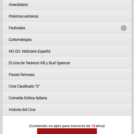
Anecdotario
Próximos estrenos
Festivales
Cortometrajes
LOS OSCARS
GOYAS
NO-DO. Noticiario Español
CÉSAR
El cine de Terence Hill y Bud Spencer
BAFTA
FESTIVAL DE HUELVA 2019
Frases Famosas
FESTIVAL DE CINE DE SEVILLA 2019
Cine Clasificado "S"
Comedia Erótica Italiana
Historia del Cine
(Contenido no apto para menores de
18
años)