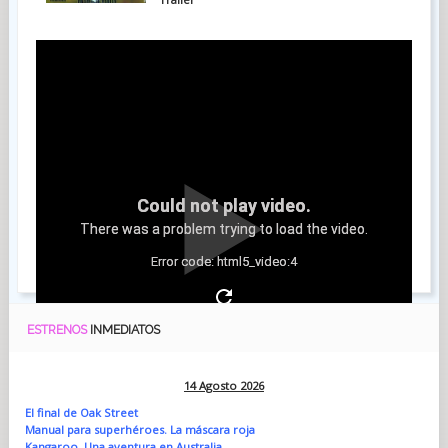
Could not play video.
There was a problem trying to load the video.
Error code: html5_video:4
ESTRENOS
INMEDIATOS
14 Agosto 2026
El final de Oak Street
Manual para superhéroes. La máscara roja
Kangaroo. Una aventura en Australia