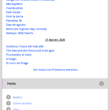
Marsupilami
Cuenta atrás
Este-Oeste
Vivir la tierra
Palestina 36
Días de agosto
Nimrods: A green day comedy
Katseye: Wild Hearts
21 Agosto 2026
Insidious. Fuera del más allá
The fast and the furious (A todo gas)
Prometido el cielo
A fuego
El coro de Praga
Ver todos los Próximos estrenos
Media
Audios
Como se hizo
Clips