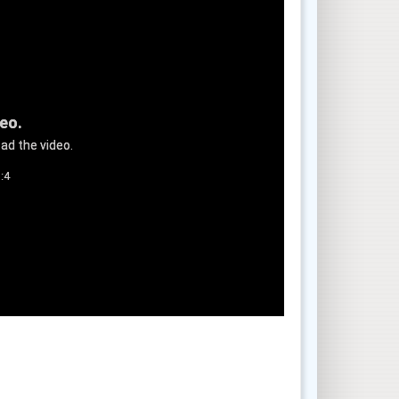
deo.
ad the video.
:4