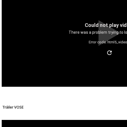
Could not play vi
There was a problem trying to lo
Error code: html5_video
Tráiler VOSE