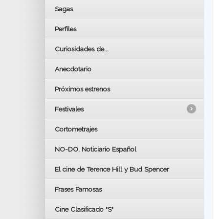
Sagas
Perfiles
Curiosidades de...
Anecdotario
Próximos estrenos
Festivales
Cortometrajes
LOS OSCARS
GOYAS
NO-DO. Noticiario Español
CÉSAR
El cine de Terence Hill y Bud Spencer
BAFTA
FESTIVAL DE HUELVA 2019
Frases Famosas
FESTIVAL DE CINE DE SEVILLA 2019
Cine Clasificado "S"