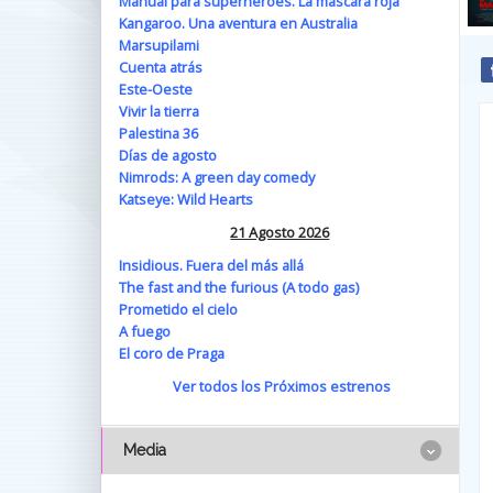
Manual para superhéroes. La máscara roja
Kangaroo. Una aventura en Australia
Marsupilami
Cuenta atrás
Este-Oeste
Vivir la tierra
Palestina 36
Días de agosto
Nimrods: A green day comedy
Katseye: Wild Hearts
21 Agosto 2026
Insidious. Fuera del más allá
The fast and the furious (A todo gas)
Prometido el cielo
A fuego
El coro de Praga
Ver todos los Próximos estrenos
Media