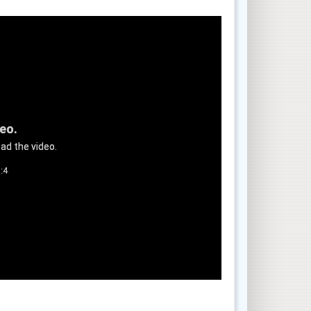
deo.
ad the video.
:4