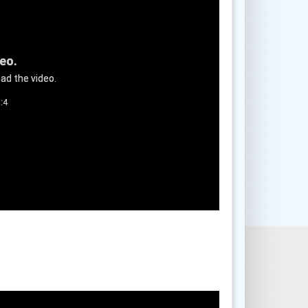
deo.
ad the video.
:4