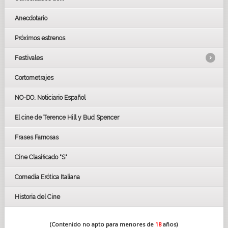
Anecdotario
Próximos estrenos
Festivales
Cortometrajes
LOS OSCARS
GOYAS
NO-DO. Noticiario Español
CÉSAR
El cine de Terence Hill y Bud Spencer
BAFTA
FESTIVAL DE HUELVA 2019
Frases Famosas
FESTIVAL DE CINE DE SEVILLA 2019
Cine Clasificado "S"
Comedia Erótica Italiana
Historia del Cine
(Contenido no apto para menores de
18
años)