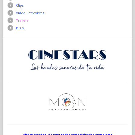
Clips
Vídeo Entrevistas
Trailers
B.s.o.
Ahora puedes ver aquí todas estas películas completas