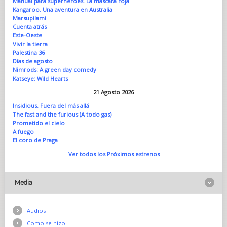
Manual para superhéroes. La máscara roja
Kangaroo. Una aventura en Australia
Marsupilami
Cuenta atrás
Este-Oeste
Vivir la tierra
Palestina 36
Días de agosto
Nimrods: A green day comedy
Katseye: Wild Hearts
21 Agosto 2026
Insidious. Fuera del más allá
The fast and the furious (A todo gas)
Prometido el cielo
A fuego
El coro de Praga
Ver todos los Próximos estrenos
Media
Audios
Como se hizo