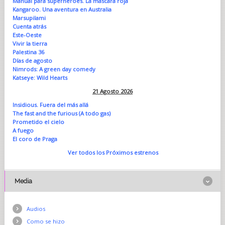
Manual para superhéroes. La máscara roja
Kangaroo. Una aventura en Australia
Marsupilami
Cuenta atrás
Este-Oeste
Vivir la tierra
Palestina 36
Días de agosto
Nimrods: A green day comedy
Katseye: Wild Hearts
21 Agosto 2026
Insidious. Fuera del más allá
The fast and the furious (A todo gas)
Prometido el cielo
A fuego
El coro de Praga
Ver todos los Próximos estrenos
Media
Audios
Como se hizo