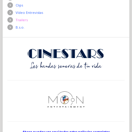
Clips
Vídeo Entrevistas
Trailers
B.s.o.
Ahora puedes ver aquí todas estas películas completas