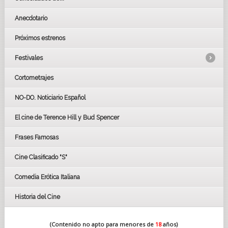
Anecdotario
Próximos estrenos
Festivales
Cortometrajes
LOS OSCARS
GOYAS
NO-DO. Noticiario Español
CÉSAR
El cine de Terence Hill y Bud Spencer
BAFTA
FESTIVAL DE HUELVA 2019
Frases Famosas
FESTIVAL DE CINE DE SEVILLA 2019
Cine Clasificado "S"
Comedia Erótica Italiana
Historia del Cine
(Contenido no apto para menores de
18
años)