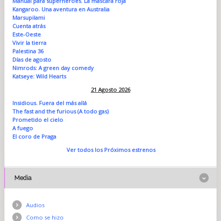
Manual para superhéroes. La máscara roja
Kangaroo. Una aventura en Australia
Marsupilami
Cuenta atrás
Este-Oeste
Vivir la tierra
Palestina 36
Días de agosto
Nimrods: A green day comedy
Katseye: Wild Hearts
21 Agosto 2026
Insidious. Fuera del más allá
The fast and the furious (A todo gas)
Prometido el cielo
A fuego
El coro de Praga
Ver todos los Próximos estrenos
Media
Audios
Como se hizo