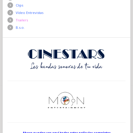
Clips
Vídeo Entrevistas
Trailers
B.s.o.
Ahora puedes ver aquí todas estas películas completas