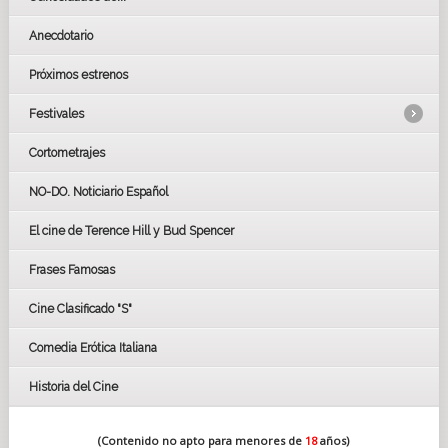
Anecdotario
Próximos estrenos
Festivales
Cortometrajes
LOS OSCARS
GOYAS
NO-DO. Noticiario Español
CÉSAR
El cine de Terence Hill y Bud Spencer
BAFTA
FESTIVAL DE HUELVA 2019
Frases Famosas
FESTIVAL DE CINE DE SEVILLA 2019
Cine Clasificado "S"
Comedia Erótica Italiana
Historia del Cine
(Contenido no apto para menores de
18
años)