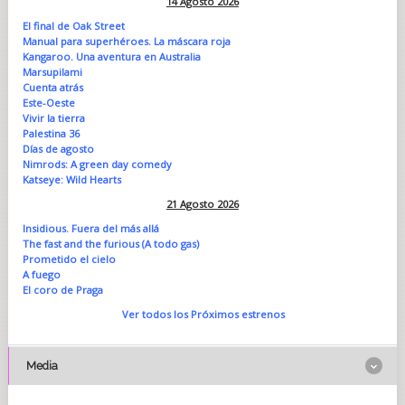
14 Agosto 2026
El final de Oak Street
Manual para superhéroes. La máscara roja
Kangaroo. Una aventura en Australia
Marsupilami
Cuenta atrás
Este-Oeste
Vivir la tierra
Palestina 36
Días de agosto
Nimrods: A green day comedy
Katseye: Wild Hearts
21 Agosto 2026
Insidious. Fuera del más allá
The fast and the furious (A todo gas)
Prometido el cielo
A fuego
El coro de Praga
Ver todos los Próximos estrenos
Media