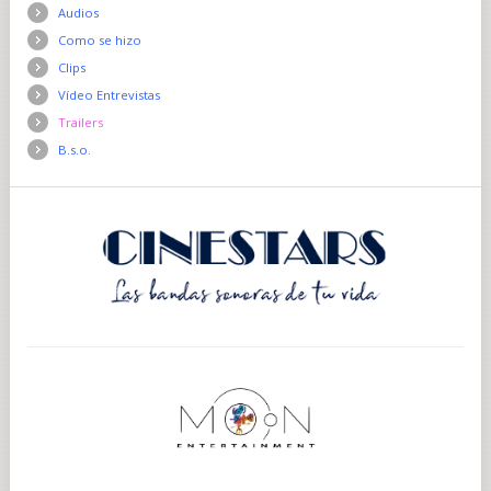
Audios
Como se hizo
Clips
Vídeo Entrevistas
Trailers
B.s.o.