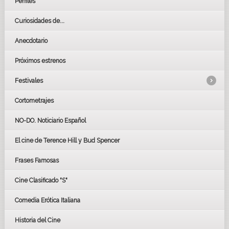
Perfiles
Curiosidades de...
Anecdotario
Próximos estrenos
Festivales
Cortometrajes
LOS OSCARS
GOYAS
NO-DO. Noticiario Español
CÉSAR
El cine de Terence Hill y Bud Spencer
BAFTA
FESTIVAL DE HUELVA 2019
Frases Famosas
FESTIVAL DE CINE DE SEVILLA 2019
Cine Clasificado "S"
Comedia Erótica Italiana
Historia del Cine