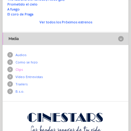
Prometido el cielo
A fuego
El coro de Praga
Ver todos los Próximos estrenos
Media
Audios
Como se hizo
Clips
Vídeo Entrevistas
Trailers
B.s.o.