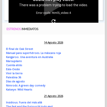
There was a problem trying to load the video.
Error code: html5_video:4
ESTRENOS
INMEDIATOS
14 Agosto 2026
El final de Oak Street
Manual para superhéroes. La máscara roja
Kangaroo. Una aventura en Australia
Marsupilami
Cuenta atrás
Este-Oeste
Vivir la tierra
Palestina 36
Días de agosto
Nimrods: A green day comedy
Katseye: Wild Hearts
21 Agosto 2026
Insidious. Fuera del más allá
The fast and the furious (A todo gas)