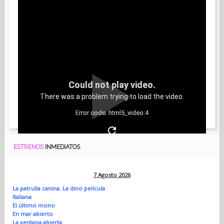
Could not play video.
There was a problem trying to load the video.
Error code: html5_video:4
ESTRENOS
INMEDIATOS
7 Agosto 2026
La patrulla canina. La dino película
Italiana
El último mono
En mar abierto
La ventana abierta