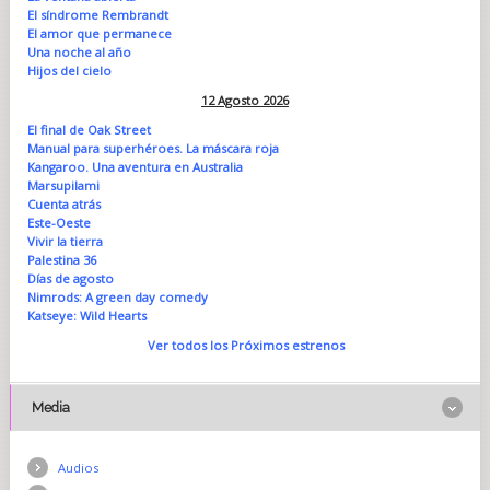
El síndrome Rembrandt
El amor que permanece
Una noche al año
Hijos del cielo
12 Agosto 2026
El final de Oak Street
Manual para superhéroes. La máscara roja
Kangaroo. Una aventura en Australia
Marsupilami
Cuenta atrás
Este-Oeste
Vivir la tierra
Palestina 36
Días de agosto
Nimrods: A green day comedy
Katseye: Wild Hearts
Ver todos los Próximos estrenos
Media
Audios