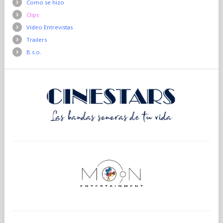
Como se hizo
Clips
Vídeo Entrevistas
Trailers
B.s.o.