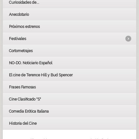
Curiosidades de...
Anecdotario
Próximos estrenos
Festivales
Cortometrajes
LOS OSCARS
GOYAS
NO-DO. Noticiario Español
CÉSAR
El cine de Terence Hill y Bud Spencer
BAFTA
FESTIVAL DE HUELVA 2019
Frases Famosas
FESTIVAL DE CINE DE SEVILLA 2019
Cine Clasificado "S"
Comedia Erótica Italiana
Historia del Cine