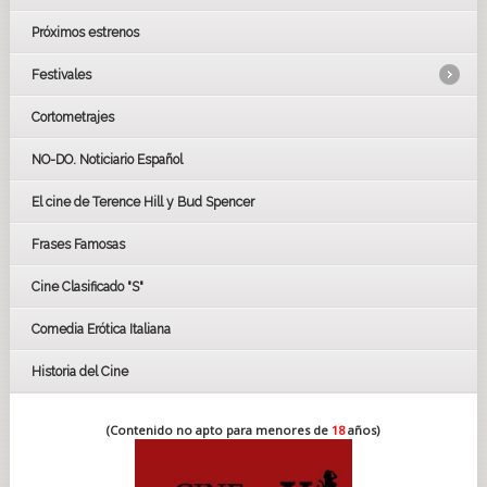
Próximos estrenos
Festivales
Cortometrajes
LOS OSCARS
GOYAS
NO-DO. Noticiario Español
CÉSAR
El cine de Terence Hill y Bud Spencer
BAFTA
FESTIVAL DE HUELVA 2019
Frases Famosas
FESTIVAL DE CINE DE SEVILLA 2019
Cine Clasificado "S"
Comedia Erótica Italiana
Historia del Cine
(Contenido no apto para menores de
18
años)