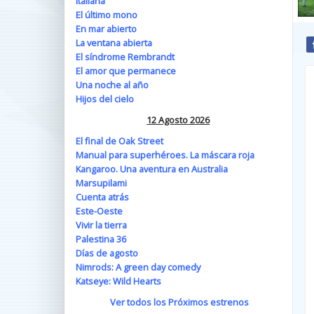
Italiana
El último mono
En mar abierto
La ventana abierta
El síndrome Rembrandt
El amor que permanece
Una noche al año
Hijos del cielo
12 Agosto 2026
El final de Oak Street
Manual para superhéroes. La máscara roja
Kangaroo. Una aventura en Australia
Marsupilami
Cuenta atrás
Este-Oeste
Vivir la tierra
Palestina 36
Días de agosto
Nimrods: A green day comedy
Katseye: Wild Hearts
Ver todos los Próximos estrenos