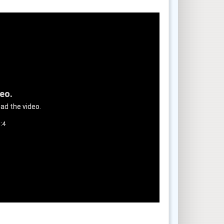
deo.
ad the video.
:4