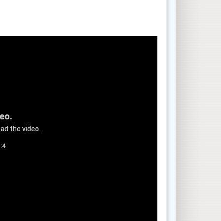
deo.
ad the video.
:4