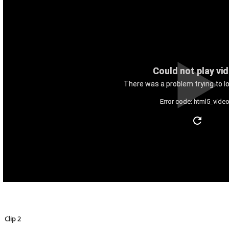
Could not play vi
There was a problem trying to lo
Error code: html5_video
Clip 2