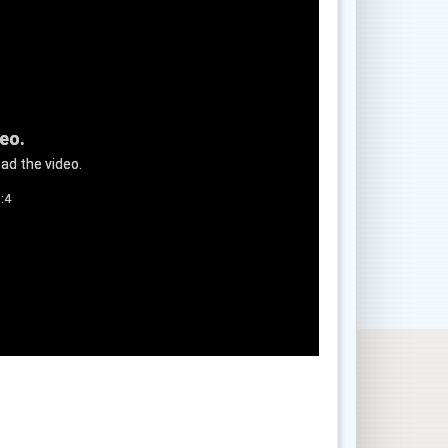
deo.
ad the video.
:4