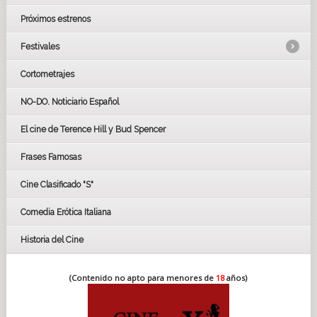
Próximos estrenos
Festivales
Cortometrajes
LOS OSCARS
GOYAS
NO-DO. Noticiario Español
CÉSAR
El cine de Terence Hill y Bud Spencer
BAFTA
FESTIVAL DE HUELVA 2019
Frases Famosas
FESTIVAL DE CINE DE SEVILLA 2019
Cine Clasificado "S"
Comedia Erótica Italiana
Historia del Cine
(Contenido no apto para menores de
18
años)