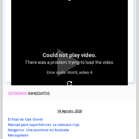
Could not play video.
There was a problem trying to load the video.
Error code: html5_video:4
ESTRENOS
INMEDIATOS
14 Agosto 2026
El final de Oak Street
Manual para superhéroes. La máscara roja
Kangaroo. Una aventura en Australia
Marsupilami