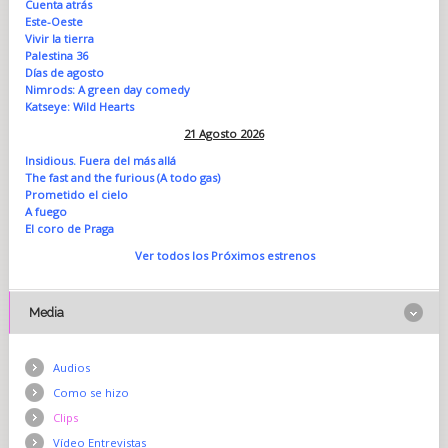
Cuenta atrás
Este-Oeste
Vivir la tierra
Palestina 36
Días de agosto
Nimrods: A green day comedy
Katseye: Wild Hearts
21 Agosto 2026
Insidious. Fuera del más allá
The fast and the furious (A todo gas)
Prometido el cielo
A fuego
El coro de Praga
Ver todos los Próximos estrenos
Media
Audios
Como se hizo
Clips
Vídeo Entrevistas